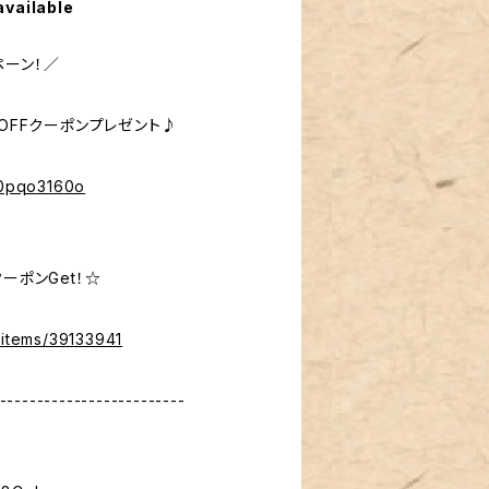
available
ペーン！／
％OFFクーポンプレゼント♪
%40pqo3160o
ーポンGet！☆
/items/39133941
-------------------------