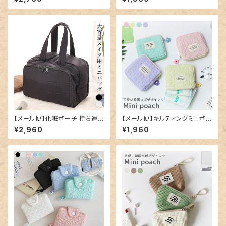
307
【メール便】化粧ポーチ 持ち運
【メール便】キルティングミニポ
び 鞄 かばん ミニ／bag320
ーチ／card144
¥2,960
¥1,960