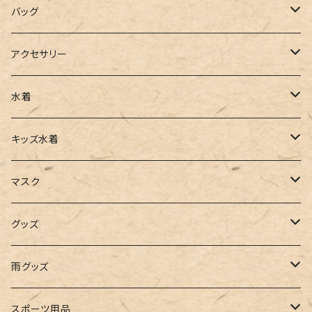
ポロシャツ
スラックス
キャミワンピース
ブーツ
バッグ
ベスト
ワイドパンツ
サロペット
パンプス
トートバッグ
アクセサリー
チュニック
カーゴパンツ
オールインワン
サンダル
ショルダー
その他
水着
タンクトップ
サロペット
スニーカー
バックパック
ワンピース
キッズ水着
キャミソール
ガウチョ
フラットシューズ
カゴバッグ
ビキニ
女の子
マスク
インナー
レギンス
レインシューズ
エコバッグ
ワンショルダー
男の子
アクセサリー
グッズ
ビスチェ
その他
レースアップ
リュック
オフショルダー
ユニセックス
マスクケース
帽子
雨グッズ
ルームシューズ
ハンドバッグ
バンドゥ
ストール・マフラー
レインコート
スポーツ用品