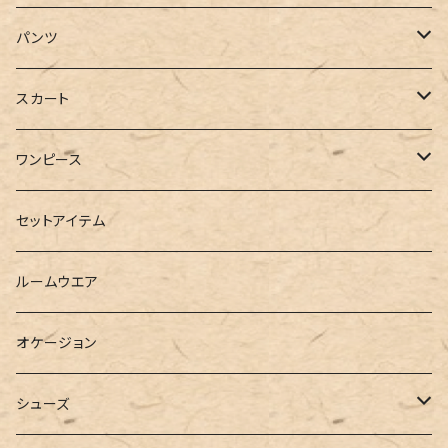
ジャケット
Tシャツ
パンツ
ブルゾン
カットソー
デニム
スカート
半袖
ロングシャツ
スウェット・パーカー
スキニー
ロング
ワンピース
ダウンジャケット
ニット
ショートパンツ
ミニ
シャツワンピース
セットアイテム
ベスト
シャツ
ハーフパンツ
その他
スウェットワンピース
ルームウエア
ブラウス
スウェット
パーカーワンピース
オケージョン
カーディガン
ジャージ
ニットワンピース
シューズ