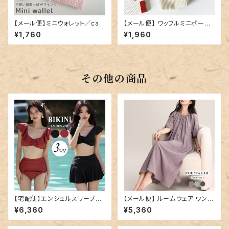
【メール便】ミニウォレット／car
【メール便】 ワッフルミニポーチ
d143
／card145
¥1,760
¥1,960
その他の商品
【宅配便】エンジェルスリーブビ
【メール便】 ルームウェア ワンピ
キニ／hys2978
ース ロング レディース／room
¥6,360
¥5,360
wear278