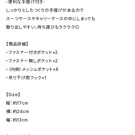
-便利な手提げ付き-
しっかりとしたつくりの手提げがあるので
スーツケースやキャリーケースの中にしまっても
取り出しやすい、持ち運びもラクラク◎
【商品詳細】
・ファスナー付きポケット×2
・ファスナー無しポケット×2
・（内側）メッシュポケット×8
・吊り下げ用フック×1
【Size】
縦：約17cm
横：約24cm
幅：約13cm