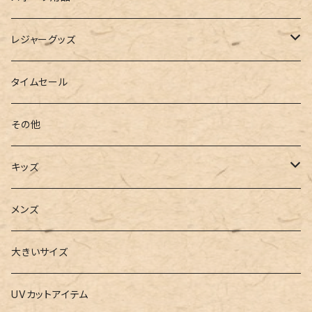
インソール
ボストンバッグ
タンキニ
手袋
トレーニング・スポーツウェア
レジャーグッズ
ローファー
キャミキニ
ポーチ
トレーニンググッズ
ビーチグッズ
タイムセール
フィットネス
パスケース
ヨガウェア
その他
2点セット
ウォレット
ヨガソックス
キッズ
3点セット
カードケース
ヨガグッズ
Girls
メンズ
水着
4点セット
キーケース
ヨガマット
Boys
大きいサイズ
バレー
水着
5点セット
メガネチェーン
グッズ
UVカットアイテム