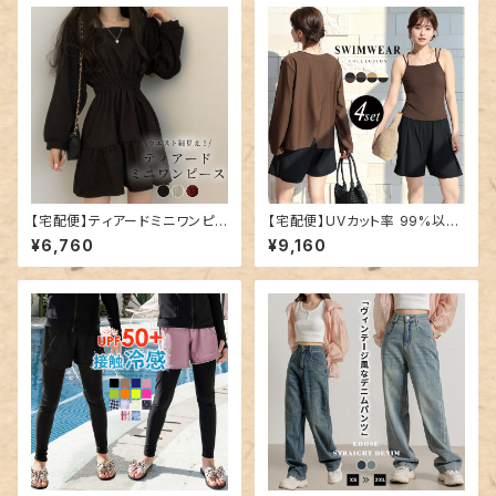
【宅配便】ティアードミニワンピ
【宅配便】UVカット率 99%以上
ース／tops1678
水着 体型カバー キャミキニ レ
¥6,760
¥9,160
ディース 4点セット／hys3396