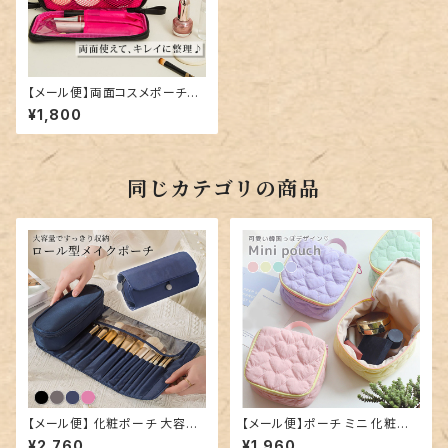
【メール便】両面コスメポーチ／
bag107
¥1,800
同じカテゴリの商品
【メール便】 化粧ポーチ 大容量
【メール便】ポーチ ミニ 化粧ポ
持ち運び 鞄／bag332
ーチ 持ち歩き コンパクト／bag
¥2,760
¥1,960