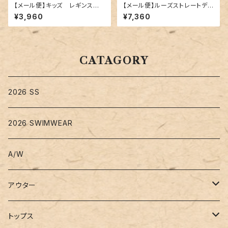
【メール便】キッズ レギンス一
【メール便】ルーズストレートデニ
体型ショートパンツ／kids507
ム／pants547
¥3,960
¥7,360
CATAGORY
2026 SS
2026 SWIMWEAR
A/W
アウター
コート
トップス