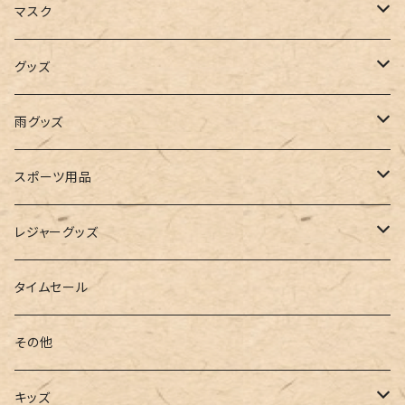
キャミソール
ガウチョ
フラットシューズ
カゴバッグ
ビキニ
女の子
マスク
インナー
レギンス
レインシューズ
エコバッグ
ワンショルダー
男の子
アクセサリー
グッズ
ビスチェ
その他
レースアップ
リュック
オフショルダー
ユニセックス
マスクケース
帽子
雨グッズ
ルームシューズ
ハンドバッグ
バンドゥ
ストール・マフラー
レインコート
スポーツ用品
インソール
ボストンバッグ
タンキニ
手袋
トレーニング・スポーツウェア
レジャーグッズ
ローファー
キャミキニ
ポーチ
トレーニンググッズ
ビーチグッズ
タイムセール
フィットネス
パスケース
ヨガウェア
その他
2点セット
ウォレット
ヨガソックス
キッズ