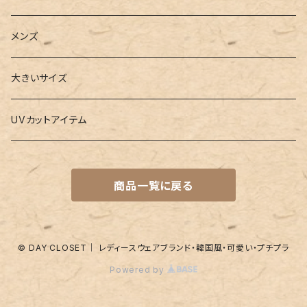
3点セット
カードケース
ヨガグッズ
Girls
メンズ
水着
4点セット
キーケース
ヨガマット
Boys
大きいサイズ
バレー
水着
5点セット
メガネチェーン
グッズ
UVカットアイテム
プールバッグ
ラッシュガード
ベルト
キッズスーツ
商品一覧に戻る
水着関連商品
UVグッズ
アームカバー
レギンス
ネイルグッズ
© DAY CLOSET｜ レディースウェアブランド・韓国風・可愛い・プチプラ
Powered by
パッド
靴下