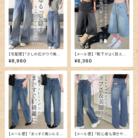
【宅配便】「少しの広がりで美脚
【メール便】 「靴下がよく見える
に近づく」デニム パンツ セミワ
丈感」バギーパンツ レディース
¥8,960
¥6,360
イド レディース ポイント／pant
デニム ジーンズ／pants696
s700
【メール便】 「まっすぐ美シルエッ
【メール便】 「初心者も穿きやす