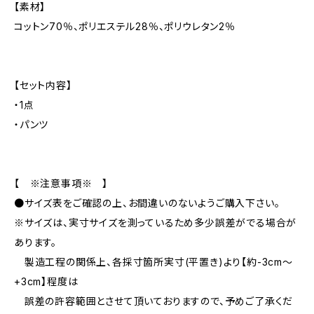
【素材】
コットン70％、ポリエステル28％、ポリウレタン2％
【セット内容】
・1点
・パンツ
【 ※注意事項※ 】
●サイズ表をご確認の上、お間違いのないようご購入下さい。
※サイズは、実寸サイズを測っているため多少誤差がでる場合が
あります。
製造工程の関係上、各採寸箇所実寸(平置き)より【約-3cm〜
+3cm】程度は
誤差の許容範囲とさせて頂いておりますので、予めご了承くだ