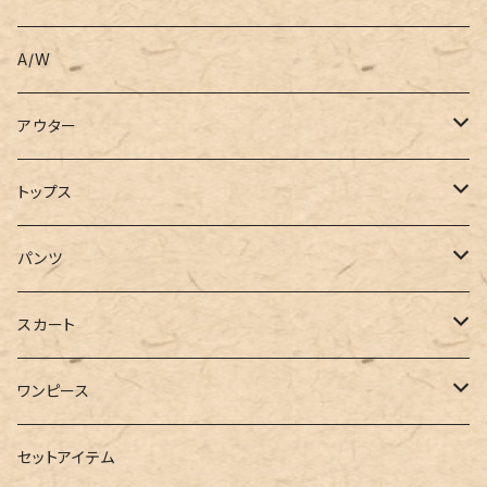
A/W
アウター
コート
トップス
ジャケット
Tシャツ
パンツ
ブルゾン
カットソー
デニム
スカート
半袖
ロングシャツ
スウェット・パーカー
スキニー
ロング
ワンピース
ダウンジャケット
ニット
ショートパンツ
ミニ
シャツワンピース
セットアイテム