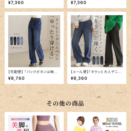
ト」デニム パンツ ストレート ジ
いダメージ」デニム パンツ スト
¥7,360
¥7,360
ーンズ／pants698
レート レディース／pants699
【宅配便】 「バックボタンは映え
【メール便】「キラッと大人デニ
にも」デニム パンツ ストレート
ム」デニム パンツ ワイド ストレ
¥8,760
¥8,360
レディース ／pants654
ート レディース／pants662
その他の商品