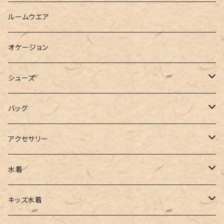
ベスト
シャツ
ハーフパンツ
その他
スウェットワンピース
ルームウエア
ブラウス
スウェット
パーカーワンピース
オケージョン
カーディガン
ジャージ
ニットワンピース
シューズ
ポロシャツ
スラックス
キャミワンピース
ブーツ
バッグ
ベスト
ワイドパンツ
サロペット
パンプス
トートバッグ
アクセサリー
チュニック
カーゴパンツ
オールインワン
サンダル
ショルダー
その他
水着
タンクトップ
サロペット
スニーカー
バックパック
ワンピース
キッズ水着