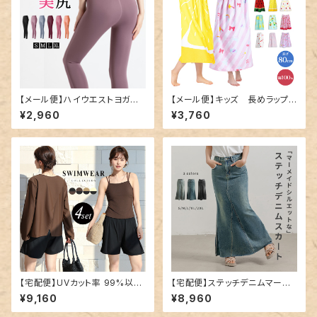
【メール便】ハイウエストヨガレ
【メール便】キッズ 長めラップタ
ギンス／yoga170
オル／towel019
¥2,960
¥3,760
【宅配便】UVカット率 99%以上
【宅配便】ステッチデニムマーメ
水着 体型カバー キャミキニ レ
イドスカート／skirt032
¥9,160
¥8,960
ディース 4点セット／hys3396