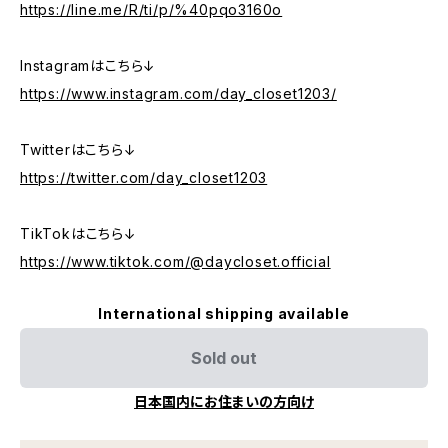
https://line.me/R/ti/p/%40pqo3160o
Instagramはこちら↓
https://www.instagram.com/day_closet1203/
Twitterはこちら↓
https://twitter.com/day_closet1203
TikTokはこちら↓
https://www.tiktok.com/@daycloset.official
International shipping available
Sold out
日本国内にお住まいの方向け