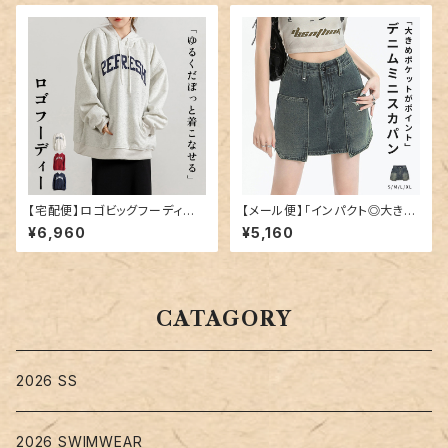
【宅配便】ロゴビッグフーディー
【メール便】「インパクト◎大き目
／tops2070
ポケット」デニム ミニスカート 韓
¥6,960
¥5,160
国ファッション デニムスカート ミ
ニ／skirt070
CATAGORY
2026 SS
2026 SWIMWEAR