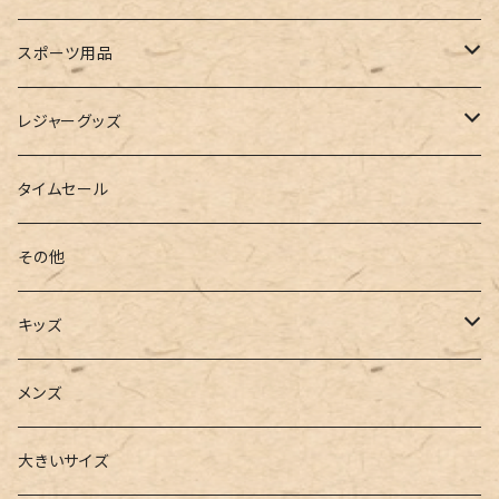
ルームシューズ
ハンドバッグ
バンドゥ
ストール・マフラー
レインコート
スポーツ用品
インソール
ボストンバッグ
タンキニ
手袋
トレーニング・スポーツウェア
レジャーグッズ
ローファー
キャミキニ
ポーチ
トレーニンググッズ
ビーチグッズ
タイムセール
フィットネス
パスケース
ヨガウェア
その他
2点セット
ウォレット
ヨガソックス
キッズ
3点セット
カードケース
ヨガグッズ
Girls
メンズ
水着
4点セット
キーケース
ヨガマット
Boys
大きいサイズ