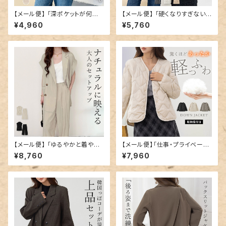
【メール便】 「深ポケットが何気
【メール便】 「硬くなりすぎない
に便利」ジャケット 半袖 レディ
ゆったりさ」ジャケット 半袖 レデ
¥4,960
¥5,760
ース テーラード／tops2359
ィース テーラード／tops2401
【メール便】 「ゆるやかと着やす
【メール便】「仕事・プライベート
い」セットアップ ジャケット テー
のお供に」ダウン キルティング
¥8,760
¥7,960
ラード風／tops2403
ジャケット アウター レディース
長袖／tops2328