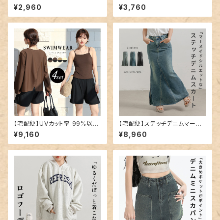
ギンス／yoga170
オル／towel019
¥2,960
¥3,760
【宅配便】UVカット率 99%以上
【宅配便】ステッチデニムマーメ
水着 体型カバー キャミキニ レ
イドスカート／skirt032
¥9,160
¥8,960
ディース 4点セット／hys3396