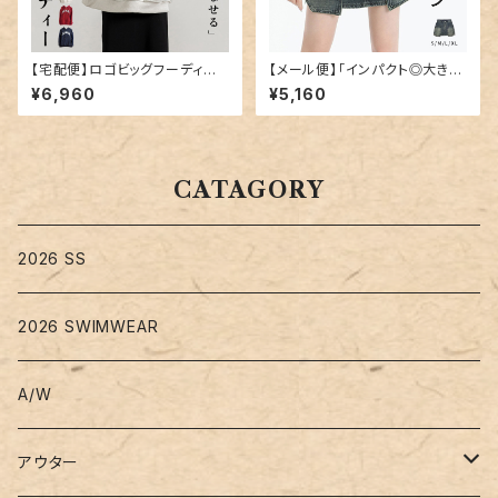
【宅配便】ロゴビッグフーディー
【メール便】「インパクト◎大き目
／tops2070
ポケット」デニム ミニスカート 韓
¥6,960
¥5,160
国ファッション デニムスカート ミ
ニ／skirt070
CATAGORY
2026 SS
2026 SWIMWEAR
A/W
アウター