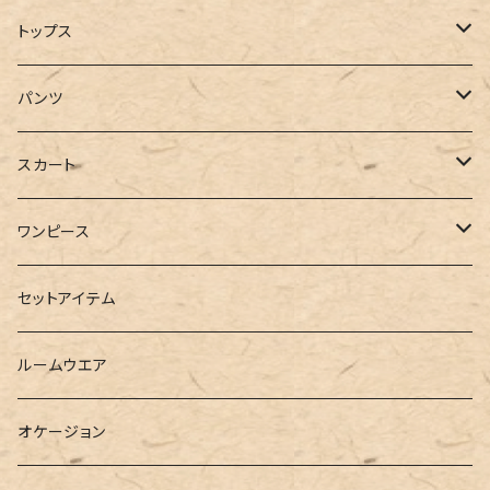
コート
トップス
ジャケット
Tシャツ
パンツ
ブルゾン
カットソー
デニム
スカート
半袖
ロングシャツ
スウェット・パーカー
スキニー
ロング
ワンピース
ダウンジャケット
ニット
ショートパンツ
ミニ
シャツワンピース
セットアイテム
ベスト
シャツ
ハーフパンツ
その他
スウェットワンピース
ルームウエア
ブラウス
スウェット
パーカーワンピース
オケージョン