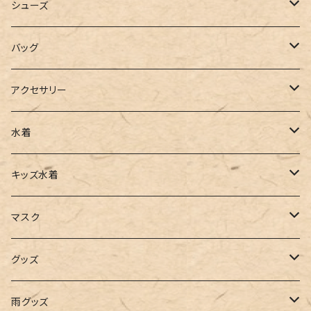
カーディガン
ジャージ
ニットワンピース
シューズ
ポロシャツ
スラックス
キャミワンピース
ブーツ
バッグ
ベスト
ワイドパンツ
サロペット
パンプス
トートバッグ
アクセサリー
チュニック
カーゴパンツ
オールインワン
サンダル
ショルダー
その他
水着
タンクトップ
サロペット
スニーカー
バックパック
ワンピース
キッズ水着
キャミソール
ガウチョ
フラットシューズ
カゴバッグ
ビキニ
女の子
マスク
インナー
レギンス
レインシューズ
エコバッグ
ワンショルダー
男の子
アクセサリー
グッズ
ビスチェ
その他
レースアップ
リュック
オフショルダー
ユニセックス
マスクケース
帽子
雨グッズ