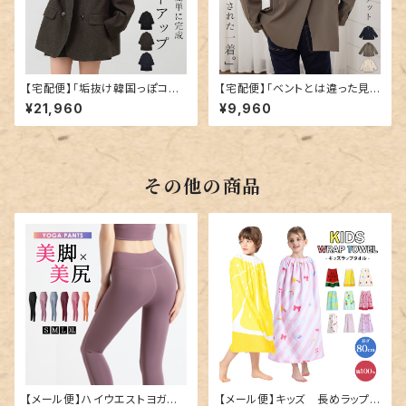
【宅配便】「垢抜け韓国っぽコー
【宅配便】「ベントとは違った見
デに」テーラードジャケット 長袖
せ方」ジャケット レディース 長
¥21,960
¥9,960
スカート ミニ ストール／tops2
袖 上着 羽織／tops2318
309
その他の商品
【メール便】ハイウエストヨガレ
【メール便】キッズ 長めラップタ