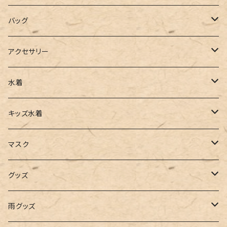
ポロシャツ
スラックス
キャミワンピース
ブーツ
バッグ
ベスト
ワイドパンツ
サロペット
パンプス
トートバッグ
アクセサリー
チュニック
カーゴパンツ
オールインワン
サンダル
ショルダー
その他
水着
タンクトップ
サロペット
スニーカー
バックパック
ワンピース
キッズ水着
キャミソール
ガウチョ
フラットシューズ
カゴバッグ
ビキニ
女の子
マスク
インナー
レギンス
レインシューズ
エコバッグ
ワンショルダー
男の子
アクセサリー
グッズ
ビスチェ
その他
レースアップ
リュック
オフショルダー
ユニセックス
マスクケース
帽子
雨グッズ