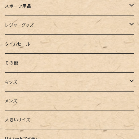
ルームシューズ
ハンドバッグ
バンドゥ
ストール・マフラー
レインコート
スポーツ用品
インソール
ボストンバッグ
タンキニ
手袋
トレーニング・スポーツウェア
レジャーグッズ
ローファー
キャミキニ
ポーチ
トレーニンググッズ
ビーチグッズ
タイムセール
フィットネス
パスケース
ヨガウェア
その他
2点セット
ウォレット
ヨガソックス
キッズ
3点セット
カードケース
ヨガグッズ
Girls
メンズ
水着
4点セット
キーケース
ヨガマット
Boys
大きいサイズ
バレー
水着
5点セット
メガネチェーン
グッズ
UVカットアイテム