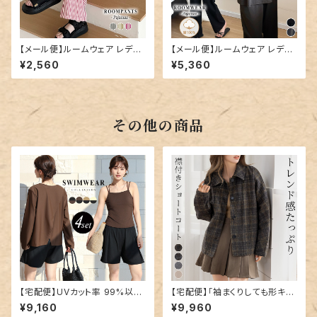
【メール便】ルームウェア レディ
【メール便】ルームウェア レディ
ース パンツ ロング丈 ストライプ
ース 上下セット セットアップ パ
¥2,560
¥5,360
／roomwear290
ジャマ／roomwear293
その他の商品
【宅配便】UVカット率 99%以上
【宅配便】「袖まくりしても形キー
水着 体型カバー キャミキニ レ
プ」コート ショート丈 レディース
¥9,160
¥9,960
ディース 4点セット／hys3396
きれいめ 長袖／tops2300