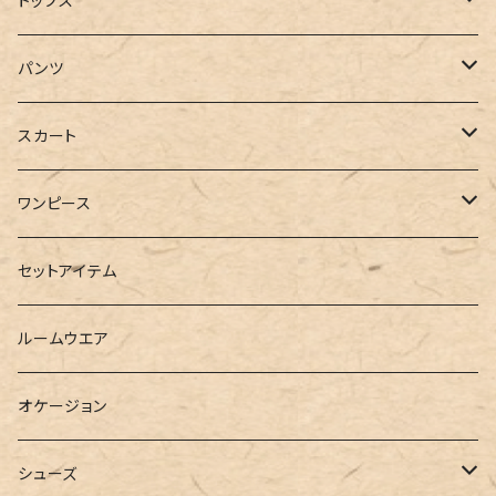
トップス
ジャケット
Tシャツ
パンツ
ブルゾン
カットソー
デニム
スカート
半袖
ロングシャツ
スウェット・パーカー
スキニー
ロング
ワンピース
ダウンジャケット
ニット
ショートパンツ
ミニ
シャツワンピース
セットアイテム
ベスト
シャツ
ハーフパンツ
その他
スウェットワンピース
ルームウエア
ブラウス
スウェット
パーカーワンピース
オケージョン
カーディガン
ジャージ
ニットワンピース
シューズ