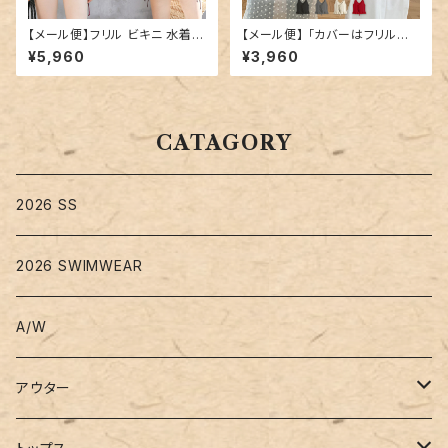
【メール便】フリル ビキニ 水着
【メール便】 「カバーはフリルに
レディース キャミキニ ハイウエ
混ぜる」ニットビスチェ ペプラム
¥5,960
¥3,960
スト／hys3269
フリル キャミソール／tops241
2
CATAGORY
2026 SS
2026 SWIMWEAR
A/W
アウター
コート