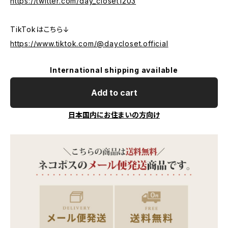
https://twitter.com/day_closet1203
TikTokはこちら↓
https://www.tiktok.com/@daycloset.official
International shipping available
Add to cart
日本国内にお住まいの方向け