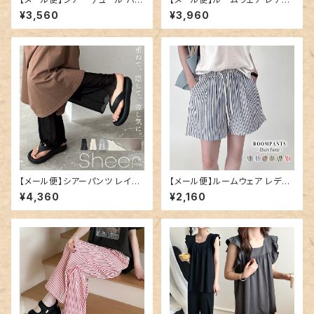
ツ レディース ワイド レイヤード
ース ビッグシルエット セットアッ
¥3,560
¥3,960
パンツ／pants708
プ 半袖／roomwear299
【メール便】シアーパンツ レイヤ
【メール便】ルームウェア レディ
ード レディース レギンス ワイド
ース ショートパンツ パンツ スト
¥4,360
¥2,160
ペチコート／pants707
ライプ／roomwear289