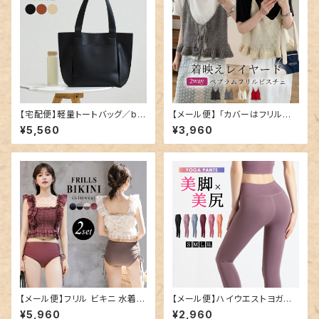
【宅配便】軽量トートバッグ／ba
【メール便】 「カバーはフリルに
g282
混ぜる」ニットビスチェ ペプラム
¥5,560
¥3,960
フリル キャミソール／tops241
2
【メール便】フリル ビキニ 水着
【メール便】ハイウエストヨガレ
レディース キャミキニ ハイウエ
ギンス／yoga170
¥5,960
¥2,960