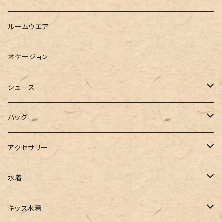
ベスト
シャツ
ハーフパンツ
その他
スウェットワンピース
ルームウエア
ブラウス
スウェット
パーカーワンピース
オケージョン
カーディガン
ジャージ
ニットワンピース
シューズ
ポロシャツ
スラックス
キャミワンピース
ブーツ
バッグ
ベスト
ワイドパンツ
サロペット
パンプス
トートバッグ
アクセサリー
チュニック
カーゴパンツ
オールインワン
サンダル
ショルダー
その他
水着
タンクトップ
サロペット
スニーカー
バックパック
ワンピース
キッズ水着