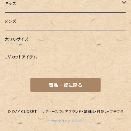
2点セット
ウォレット
ヨガソックス
キッズ
3点セット
カードケース
ヨガグッズ
Girls
メンズ
水着
4点セット
キーケース
ヨガマット
Boys
大きいサイズ
バレー
水着
5点セット
メガネチェーン
グッズ
UVカットアイテム
プールバッグ
ラッシュガード
ベルト
キッズスーツ
商品一覧に戻る
水着関連商品
UVグッズ
アームカバー
レギンス
ネイルグッズ
© DAY CLOSET｜ レディースウェアブランド・韓国風・可愛い・プチプラ
Powered by
パッド
靴下