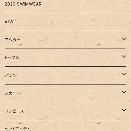
2026 SWIMWEAR
A/W
アウター
コート
トップス
ジャケット
Tシャツ
パンツ
ブルゾン
カットソー
デニム
スカート
半袖
ロングシャツ
スウェット・パーカー
スキニー
ロング
ワンピース
ダウンジャケット
ニット
ショートパンツ
ミニ
シャツワンピース
セットアイテム