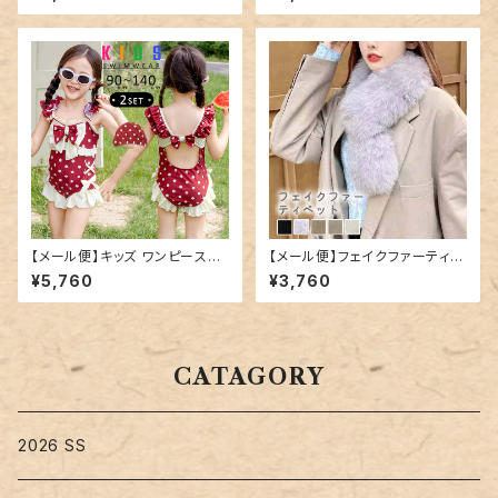
スト／hys3269
【メール便】キッズ ワンピース水
【メール便】フェイクファーティペ
着 レトロガーリー リボン フリル
ット／stole064
¥5,760
¥3,760
／kids551
CATAGORY
2026 SS