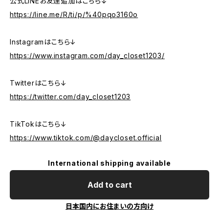
公式LINEお友達追加はこちら↓
https://line.me/R/ti/p/%40pqo3160o
Instagramはこちら↓
https://www.instagram.com/day_closet1203/
Twitterはこちら↓
https://twitter.com/day_closet1203
TikTokはこちら↓
https://www.tiktok.com/@daycloset.official
International shipping available
Add to cart
日本国内にお住まいの方向け