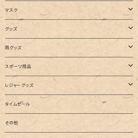
キャミソール
ガウチョ
フラットシューズ
カゴバッグ
ビキニ
女の子
マスク
インナー
レギンス
レインシューズ
エコバッグ
ワンショルダー
男の子
アクセサリー
グッズ
ビスチェ
その他
レースアップ
リュック
オフショルダー
ユニセックス
マスクケース
帽子
雨グッズ
ルームシューズ
ハンドバッグ
バンドゥ
ストール・マフラー
レインコート
スポーツ用品
インソール
ボストンバッグ
タンキニ
手袋
トレーニング・スポーツウェア
レジャーグッズ
ローファー
キャミキニ
ポーチ
トレーニンググッズ
ビーチグッズ
タイムセール
フィットネス
パスケース
ヨガウェア
その他