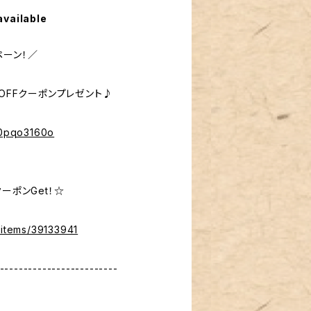
available
ペーン！／
％OFFクーポンプレゼント♪
%40pqo3160o
ーポンGet！☆
/items/39133941
-------------------------