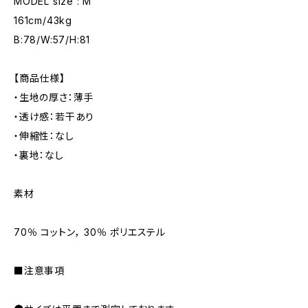
MODEL size : M
161cm/43kg
B:78/W:57/H:81
【商品仕様】
・生地の厚さ：薄手
・透け感：若干あり
・伸縮性：なし
・裏地：なし
素材
70％ コットン， 30％ ポリエステル
■注意事項