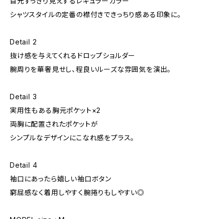
首元すっきり見えするレギュラーカラー
シャツスタイルの定番の襟付きできっちり感ある印象に。
Detail 2
抜け感を与えてくれるドロップショルダー
腕周りを華奢見せし、程良いルーズな雰囲気を演出。
Detail 3
実用性もある胸元ポケット×2
両胸に配置されたポケットが
シンプルなデザインにこなれ感をプラス。
Detail 4
袖口にあったら嬉しい袖口ボタン
窮屈感なく着用しやすく腕捲りもしやすい◎