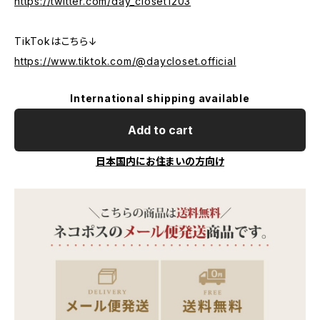
https://twitter.com/day_closet1203
TikTokはこちら↓
https://www.tiktok.com/@daycloset.official
International shipping available
Add to cart
日本国内にお住まいの方向け