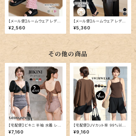
【メール便】ルームウェア レディ
【メール便】ルームウェア レディ
ース パンツ ロング丈 ストライプ
ース 上下セット セットアップ パ
¥2,560
¥5,360
／roomwear290
ジャマ／roomwear293
その他の商品
【宅配便】ビキニ 半袖 水着 レデ
【宅配便】UVカット率 99%以上
ィース パフスリーブ／hys320
水着 体型カバー キャミキニ レ
¥7,160
¥9,160
9
ディース 4点セット／hys3396