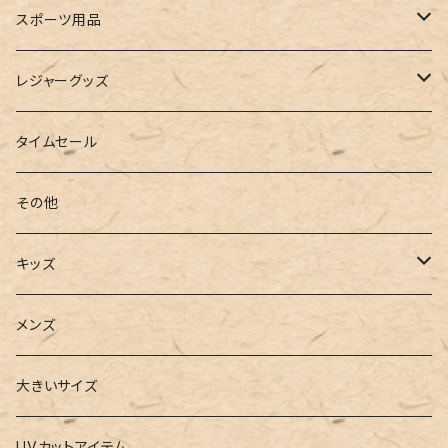
ルームシューズ
ハンドバッグ
バンドゥ
ストール・マフラー
レインコート
スポーツ用品
インソール
ボストンバッグ
タンキニ
手袋
トレーニング・スポーツウェア
レジャーグッズ
ローファー
キャミキニ
ポーチ
トレーニンググッズ
ビーチグッズ
タイムセール
フィットネス
パスケース
ヨガウェア
その他
2点セット
ウォレット
ヨガソックス
キッズ
3点セット
カードケース
ヨガグッズ
Girls
メンズ
水着
4点セット
キーケース
ヨガマット
Boys
大きいサイズ
バレー
水着
5点セット
メガネチェーン
グッズ
UVカットアイテム