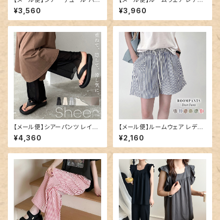
ツ レディース ワイド レイヤード
ース ビッグシルエット セットアッ
¥3,560
¥3,960
パンツ／pants708
プ 半袖／roomwear299
【メール便】シアーパンツ レイヤ
【メール便】ルームウェア レディ
ード レディース レギンス ワイド
ース ショートパンツ パンツ スト
¥4,360
¥2,160
ペチコート／pants707
ライプ／roomwear289