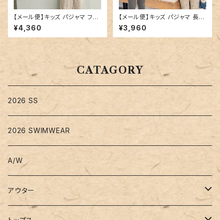
【メール便】キッズ パジャマ フリ
【メール便】キッズ パジャマ 長袖
ル 長袖 女の子／roomwear2
男の子 女の子／roomwear26
¥4,360
¥3,960
62
3
CATAGORY
2026 SS
2026 SWIMWEAR
A/W
アウター
コート