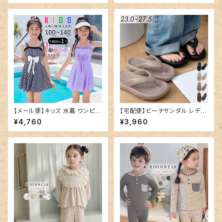
【メール便】キッズ 水着 ワンピー
【宅配便】ビーチサンダル レディ
ス オールインワン 女の子／kid
ース 厚底 軽量 サンダル／san
¥4,760
¥3,960
s576
dal189