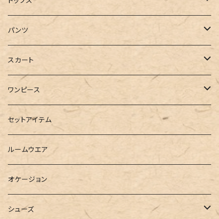
トップス
ジャケット
Tシャツ
パンツ
ブルゾン
カットソー
デニム
スカート
半袖
ロングシャツ
スウェット・パーカー
スキニー
ロング
ワンピース
ダウンジャケット
ニット
ショートパンツ
ミニ
シャツワンピース
セットアイテム
ベスト
シャツ
ハーフパンツ
その他
スウェットワンピース
ルームウエア
ブラウス
スウェット
パーカーワンピース
オケージョン
カーディガン
ジャージ
ニットワンピース
シューズ