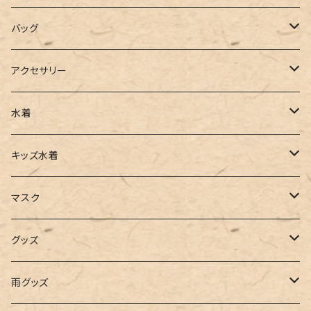
ポロシャツ
スラックス
キャミワンピース
ブーツ
バッグ
ベスト
ワイドパンツ
サロペット
パンプス
トートバッグ
アクセサリー
チュニック
カーゴパンツ
オールインワン
サンダル
ショルダー
その他
水着
タンクトップ
サロペット
スニーカー
バックパック
ワンピース
キッズ水着
キャミソール
ガウチョ
フラットシューズ
カゴバッグ
ビキニ
女の子
マスク
インナー
レギンス
レインシューズ
エコバッグ
ワンショルダー
男の子
アクセサリー
グッズ
ビスチェ
その他
レースアップ
リュック
オフショルダー
ユニセックス
マスクケース
帽子
雨グッズ