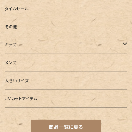
ローファー
キャミキニ
ポーチ
トレーニンググッズ
ビーチグッズ
タイムセール
フィットネス
パスケース
ヨガウェア
その他
2点セット
ウォレット
ヨガソックス
キッズ
3点セット
カードケース
ヨガグッズ
Girls
メンズ
水着
4点セット
キーケース
ヨガマット
Boys
大きいサイズ
バレー
水着
5点セット
メガネチェーン
グッズ
UVカットアイテム
プールバッグ
ラッシュガード
ベルト
キッズスーツ
商品一覧に戻る