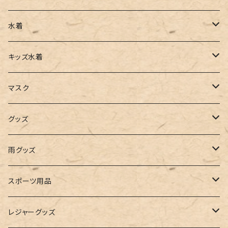
チュニック
カーゴパンツ
オールインワン
サンダル
ショルダー
その他
水着
タンクトップ
サロペット
スニーカー
バックパック
ワンピース
キッズ水着
キャミソール
ガウチョ
フラットシューズ
カゴバッグ
ビキニ
女の子
マスク
インナー
レギンス
レインシューズ
エコバッグ
ワンショルダー
男の子
アクセサリー
グッズ
ビスチェ
その他
レースアップ
リュック
オフショルダー
ユニセックス
マスクケース
帽子
雨グッズ
ルームシューズ
ハンドバッグ
バンドゥ
ストール・マフラー
レインコート
スポーツ用品
インソール
ボストンバッグ
タンキニ
手袋
トレーニング・スポーツウェア
レジャーグッズ