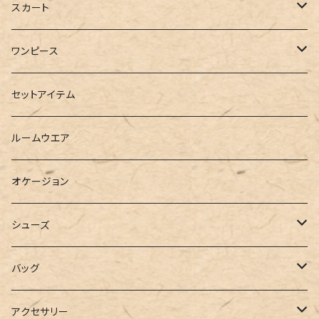
ブルゾン
カットソー
デニム
スカート
半袖
ロングシャツ
スウェット・パーカー
スキニー
ロング
ワンピース
ダウンジャケット
ニット
ショートパンツ
ミニ
シャツワンピース
セットアイテム
ベスト
シャツ
ハーフパンツ
その他
スウェットワンピース
ルームウエア
ブラウス
スウェット
パーカーワンピース
オケージョン
カーディガン
ジャージ
ニットワンピース
シューズ
ポロシャツ
スラックス
キャミワンピース
ブーツ
バッグ
ベスト
ワイドパンツ
サロペット
パンプス
トートバッグ
アクセサリー