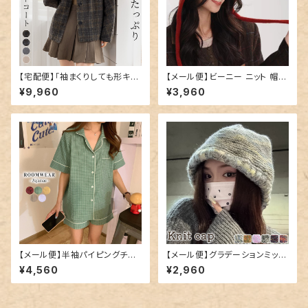
【宅配便】「袖まくりしても形キー
【メール便】ビーニー ニット 帽子
プ」コート ショート丈 レディース
レディース ゆったり／hat320
¥9,960
¥3,960
きれいめ 長袖／tops2300
【メール便】半袖パイピングチェ
【メール便】グラデーションミック
ックルームウエア／roomwear
スカラーニット帽／hat300
¥4,560
¥2,960
122