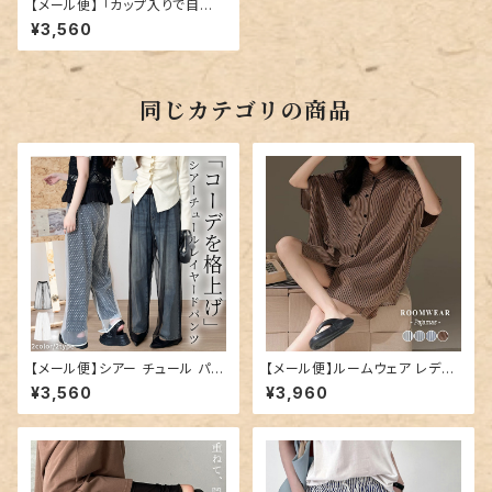
【メール便】 「カップ入りで自然
なシルエに」サマーニット タンク
¥3,560
トップ 細リブ レース／tops23
88
同じカテゴリの商品
【メール便】シアー チュール パン
【メール便】ルームウェア レディ
ツ レディース ワイド レイヤード
ース ビッグシルエット セットアッ
¥3,560
¥3,960
パンツ／pants708
プ 半袖／roomwear299