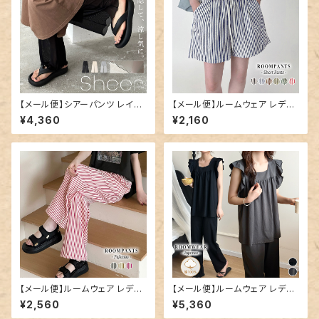
【メール便】シアーパンツ レイヤ
【メール便】ルームウェア レディ
ード レディース レギンス ワイド
ース ショートパンツ パンツ スト
¥4,360
¥2,160
ペチコート／pants707
ライプ／roomwear289
【メール便】ルームウェア レディ
【メール便】ルームウェア レディ
ース パンツ ロング丈 ストライプ
ース 上下セット セットアップ パ
¥2,560
¥5,360
／roomwear290
ジャマ／roomwear293