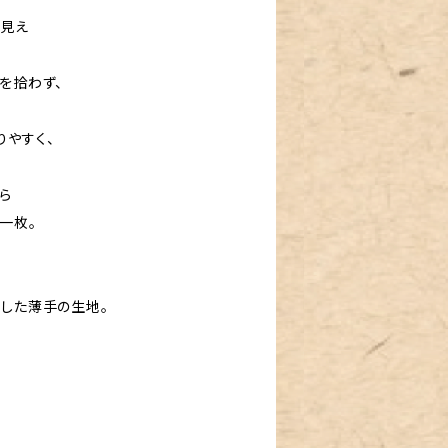
い見え
を拾わず、
りやすく、
ら
一枚。
とした薄手の生地。