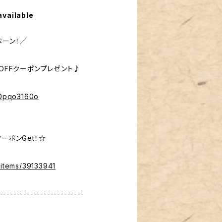
available
ペーン！／
％OFFクーポンプレゼント♪
%40pqo3160o
ーポンGet！☆
/items/39133941
-------------------------