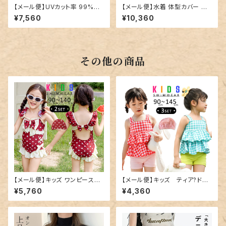
【メール便】UVカット率 99%以
【メール便】水着 体型カバー レ
上 キッズ 女の子 水着 セパレー
ディース ヘンリーネック レギン
¥7,560
¥10,360
ト ラッシュガード パンツ／rash
ス ショートパンツ タンキニ 4点
guard103
セット／hys3436
その他の商品
【メール便】キッズ ワンピース水
【メール便】キッズ ティア?ドタ
着 レトロガーリー リボン フリル
ンキニ水着／kids458
¥5,760
¥4,360
／kids551