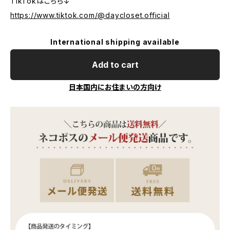
TikTokはこちら↓
https://www.tiktok.com/@daycloset.official
International shipping available
Add to cart
日本国内にお住まいの方向け