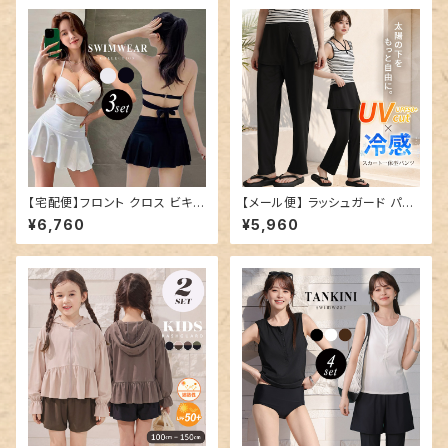
39
【宅配便】フロント クロス ビキニ
【メール便】 ラッシュガード パン
水着 レディース 体型カバー／h
ツ レディース ロング／swimw
¥6,760
¥5,960
ys3437
ear-b021