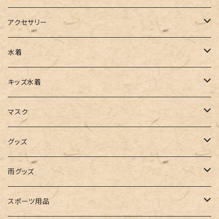
ベスト
ワイドパンツ
サロペット
パンプス
トートバッグ
アクセサリー
チュニック
カーゴパンツ
オールインワン
サンダル
ショルダー
その他
水着
タンクトップ
サロペット
スニーカー
バックパック
ワンピース
キッズ水着
キャミソール
ガウチョ
フラットシューズ
カゴバッグ
ビキニ
女の子
マスク
インナー
レギンス
レインシューズ
エコバッグ
ワンショルダー
男の子
アクセサリー
グッズ
ビスチェ
その他
レースアップ
リュック
オフショルダー
ユニセックス
マスクケース
帽子
雨グッズ
ルームシューズ
ハンドバッグ
バンドゥ
ストール・マフラー
レインコート
スポーツ用品