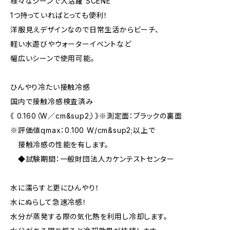
様々なシーンで大活躍 SCENE
1つ持っていればとっても便利！
洋服見えデザインなので日常生活からビーチ、
軽い水遊びやウォーターイベントなど
幅広いシーンで使用可能。
ひんやり冷たい接触冷感
国内で接触冷感検査済み
《 0.160（W／cm&sup2;）》※測定面：ブラックの裏面
※評価値qmax：0.100 W/cm&sup2;以上で
接触冷感の性能を有します。
◆試験期間：一般財団法人カケンテストセンター
水に濡らすと更にひんやり！
水にぬらして急速冷感！
水分が蒸発する際の気化熱を利用し冷却します。