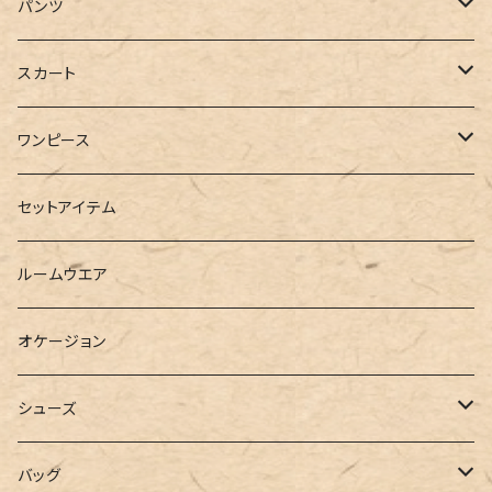
ジャケット
Tシャツ
パンツ
ブルゾン
カットソー
デニム
スカート
半袖
ロングシャツ
スウェット・パーカー
スキニー
ロング
ワンピース
ダウンジャケット
ニット
ショートパンツ
ミニ
シャツワンピース
セットアイテム
ベスト
シャツ
ハーフパンツ
その他
スウェットワンピース
ルームウエア
ブラウス
スウェット
パーカーワンピース
オケージョン
カーディガン
ジャージ
ニットワンピース
シューズ
ポロシャツ
スラックス
キャミワンピース
ブーツ
バッグ