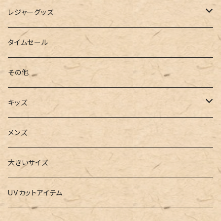
インソール
ボストンバッグ
タンキニ
手袋
トレーニング・スポーツウェア
レジャーグッズ
ローファー
キャミキニ
ポーチ
トレーニンググッズ
ビーチグッズ
タイムセール
フィットネス
パスケース
ヨガウェア
その他
2点セット
ウォレット
ヨガソックス
キッズ
3点セット
カードケース
ヨガグッズ
Girls
メンズ
水着
4点セット
キーケース
ヨガマット
Boys
大きいサイズ
バレー
水着
5点セット
メガネチェーン
グッズ
UVカットアイテム
プールバッグ