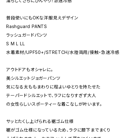
濡らしてさらにひんやり！急速冷感
普段使いにもOKな洋服見えデザイン
Rashguard PANTS
ラッシュガードパンツ
S M L LL
水着素材/UPF50+/STRETCH/水陸両用/接触・急速冷感
アウトドアもオシャレに。
美シルエットジョガーパンツ
気になる太ももまわりに程よいゆとりを持たせた
テーパードシルエットで、ラフになりすぎず大人
の女性らしいスポーティーな着こなしが叶います。
サッとたくし上げられる裾ゴム仕様
裾がゴム仕様になっているため、ラクに膝下までまくり