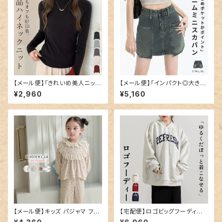
【メール便】「きれいめ美人ニッ
【メール便】「インパクト◎大き目
ト」ニット レディース きれいめ
ポケット」デニム ミニスカート 韓
¥2,960
¥5,160
ハイネック トップス／tops232
国ファッション デニムスカート ミ
5
ニ／skirt070
【メール便】キッズ パジャマ フリ
【宅配便】ロゴビッグフーディー
ル 長袖 女の子／roomwear2
／tops2070