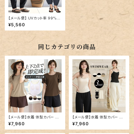
【メール便】 UVカット率 99%以
上 ジョガーパンツ ラッシュガー
¥5,560
ド／swimwear-b019
同じカテゴリの商品
【メール便】水着 体型カバー レ
【メール便】水着 体型カバー キ
ディース 半袖 ティアード フレア
ャミキニ レディース パンツ ワイ
¥7,960
¥7,960
スリーブ ブラ一体型トップス シ
ドパンツ 3点セット／hys3438
ョートパンツ 2点セット／hys34