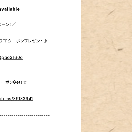
available
ペーン！／
％OFFクーポンプレゼント♪
%40pqo3160o
ーポンGet！☆
/items/39133941
-------------------------