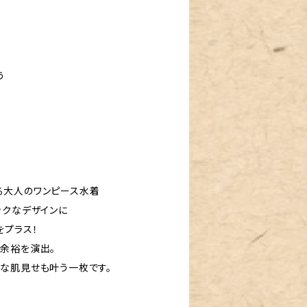
う
る大人のワンピース水着
ックなデザインに
をプラス！
余裕を演出。
な肌見せも叶う一枚です。