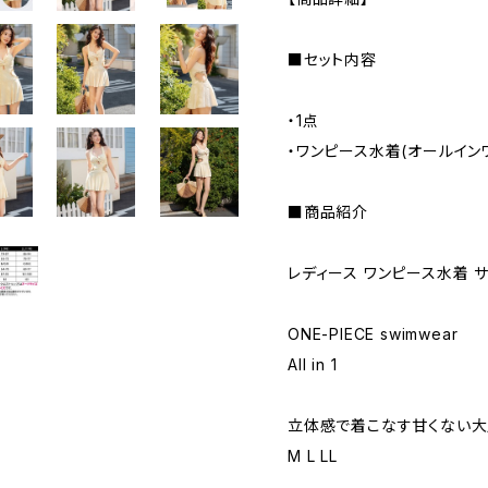
■セット内容
・1点
・ワンピース水着(オールイン
■商品紹介
レディース ワンピース水着 
ONE-PIECE swimwear
All in 1
立体感で着こなす甘くない
M L LL