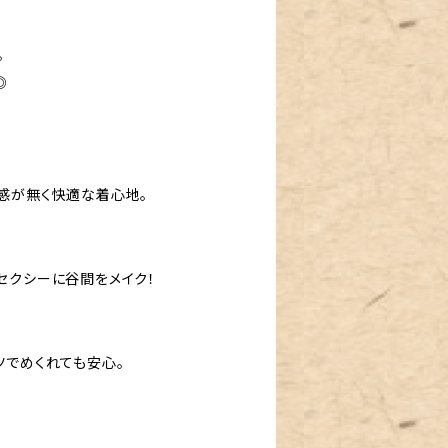
。
◎
感が無く快適な着心地。
セクシーに谷間をメイク！
ツでめくれても安心。