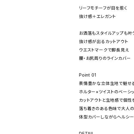
リーフモチーフが目を惹く
抜け感＋エレガント
お洒落もスタイルアップも叶
抜け感が出るカットアウト
ウエストマークで脚長見え
腰・お尻周りのラインカバー
Point 01
表情豊かな立体生地で魅せ
ホルター×ツイストのベーシ
カットアウトと生地感で個性
落ち着きのある色味で大人の
体型カバーしながらヘルシー
DETAIL