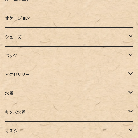
ブラウス
スウェット
パーカーワンピース
オケージョン
カーディガン
ジャージ
ニットワンピース
シューズ
ポロシャツ
スラックス
キャミワンピース
ブーツ
バッグ
ベスト
ワイドパンツ
サロペット
パンプス
トートバッグ
アクセサリー
チュニック
カーゴパンツ
オールインワン
サンダル
ショルダー
その他
水着
タンクトップ
サロペット
スニーカー
バックパック
ワンピース
キッズ水着
キャミソール
ガウチョ
フラットシューズ
カゴバッグ
ビキニ
女の子
マスク