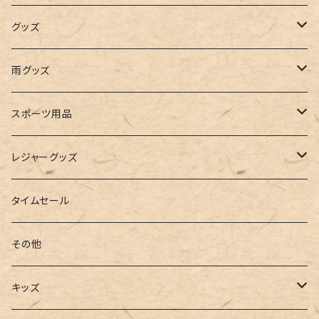
インナー
レギンス
レインシューズ
エコバッグ
ワンショルダー
男の子
アクセサリー
グッズ
ビスチェ
その他
レースアップ
リュック
オフショルダー
ユニセックス
マスクケース
帽子
雨グッズ
ルームシューズ
ハンドバッグ
バンドゥ
ストール・マフラー
レインコート
スポーツ用品
インソール
ボストンバッグ
タンキニ
手袋
トレーニング・スポーツウェア
レジャーグッズ
ローファー
キャミキニ
ポーチ
トレーニンググッズ
ビーチグッズ
タイムセール
フィットネス
パスケース
ヨガウェア
その他
2点セット
ウォレット
ヨガソックス
キッズ