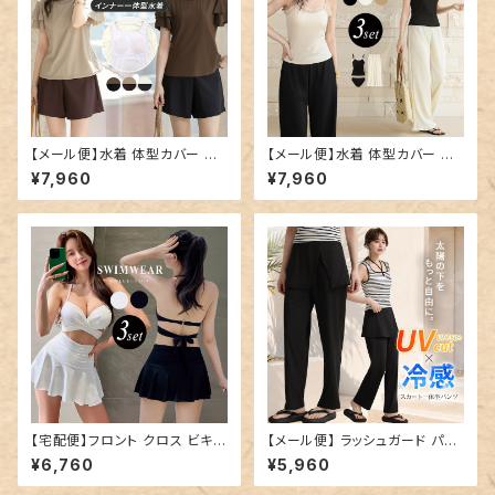
【メール便】水着 体型カバー レ
【メール便】水着 体型カバー キ
ディース 半袖 ティアード フレア
ャミキニ レディース パンツ ワイ
¥7,960
¥7,960
スリーブ ブラ一体型トップス シ
ドパンツ 3点セット／hys3438
ョートパンツ 2点セット／hys34
39
【宅配便】フロント クロス ビキニ
【メール便】 ラッシュガード パン
水着 レディース 体型カバー／h
ツ レディース ロング／swimw
¥6,760
¥5,960
ys3437
ear-b021