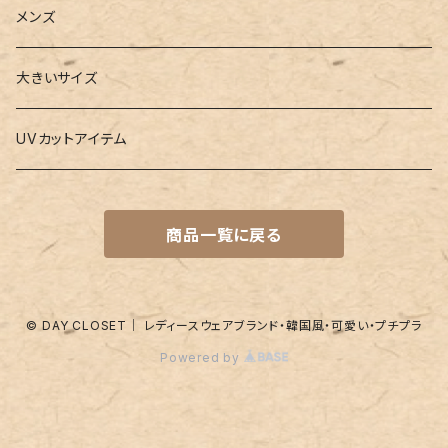
3点セット
カードケース
ヨガグッズ
Girls
メンズ
水着
4点セット
キーケース
ヨガマット
Boys
大きいサイズ
バレー
水着
5点セット
メガネチェーン
グッズ
UVカットアイテム
プールバッグ
ラッシュガード
ベルト
キッズスーツ
商品一覧に戻る
水着関連商品
UVグッズ
アームカバー
レギンス
ネイルグッズ
© DAY CLOSET｜ レディースウェアブランド・韓国風・可愛い・プチプラ
Powered by
パッド
靴下
アンダーショーツ
付け襟