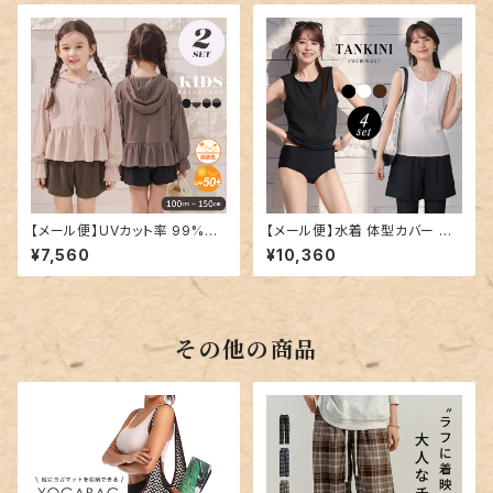
【メール便】UVカット率 99%以
【メール便】水着 体型カバー レ
上 キッズ 女の子 水着 セパレー
ディース ヘンリーネック レギン
¥7,560
¥10,360
ト ラッシュガード パンツ／rash
ス ショートパンツ タンキニ 4点
guard103
セット／hys3436
その他の商品