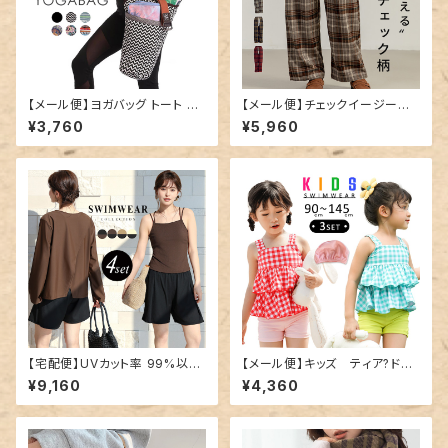
【メール便】ヨガバッグ トート ヨ
【メール便】チェックイージーワ
ガマット 縦型 ケース／bag286
イドパンツ／pants559
¥3,760
¥5,960
【宅配便】UVカット率 99%以上
【メール便】キッズ ティア?ドタ
水着 体型カバー キャミキニ レ
ンキニ水着／kids458
¥9,160
¥4,360
ディース 4点セット／hys3396