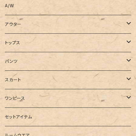
A/W
アウター
コート
トップス
ジャケット
Tシャツ
パンツ
ブルゾン
カットソー
デニム
スカート
半袖
ロングシャツ
スウェット・パーカー
スキニー
ロング
ワンピース
ダウンジャケット
ニット
ショートパンツ
ミニ
シャツワンピース
セットアイテム
ベスト
シャツ
ハーフパンツ
その他
スウェットワンピース
ルームウエア