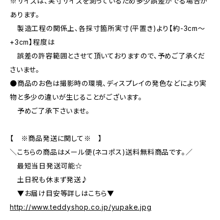
※サイズは、実寸サイズを測っているため多少誤差がでる場合が
あります。
製造工程の関係上、各採寸箇所実寸(平置き)より【約-3cm～
+3cm】程度は
誤差の許容範囲とさせて頂いておりますので、予めご了承くだ
さいませ。
●商品のお色は撮影時の環境、ディスプレイの発色などにより実
物と多少の違いが生じることがございます。
予めご了承下さいませ。
【 ※商品発送に関して※ 】
＼こちらの商品はメール便(ネコポス)送料無料商品です。／
最短当日発送可能☆
土日祝も休まず発送♪
▼お届け目安等詳しはこちら▼
http://www.teddyshop.co.jp/yupake.jpg