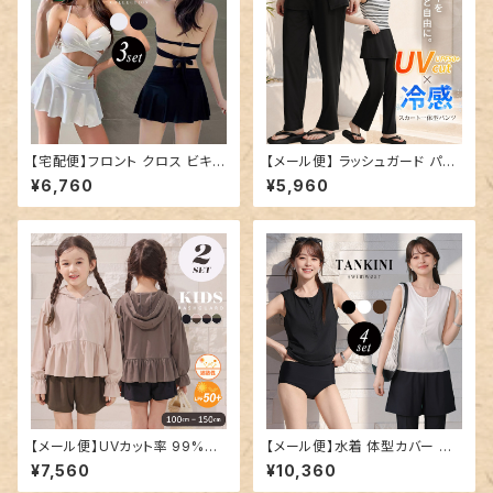
【宅配便】フロント クロス ビキニ
【メール便】 ラッシュガード パン
水着 レディース 体型カバー／h
ツ レディース ロング／swimw
¥6,760
¥5,960
ys3437
ear-b021
【メール便】UVカット率 99%以
【メール便】水着 体型カバー レ
上 キッズ 女の子 水着 セパレー
ディース ヘンリーネック レギン
¥7,560
¥10,360
ト ラッシュガード パンツ／rash
ス ショートパンツ タンキニ 4点