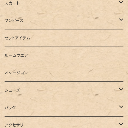
ブルゾン
カットソー
デニム
スカート
半袖
ロングシャツ
スウェット・パーカー
スキニー
ロング
ワンピース
ダウンジャケット
ニット
ショートパンツ
ミニ
シャツワンピース
セットアイテム
ベスト
シャツ
ハーフパンツ
その他
スウェットワンピース
ルームウエア
ブラウス
スウェット
パーカーワンピース
オケージョン
カーディガン
ジャージ
ニットワンピース
シューズ
ポロシャツ
スラックス
キャミワンピース
ブーツ
バッグ
ベスト
ワイドパンツ
サロペット
パンプス
トートバッグ
アクセサリー