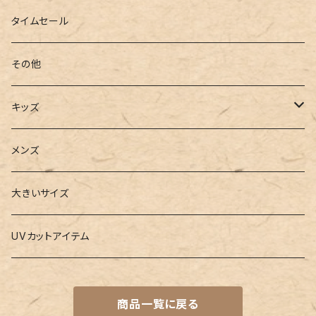
ローファー
キャミキニ
ポーチ
トレーニンググッズ
ビーチグッズ
タイムセール
フィットネス
パスケース
ヨガウェア
その他
2点セット
ウォレット
ヨガソックス
キッズ
3点セット
カードケース
ヨガグッズ
Girls
メンズ
水着
4点セット
キーケース
ヨガマット
Boys
大きいサイズ
バレー
水着
5点セット
メガネチェーン
グッズ
UVカットアイテム
プールバッグ
ラッシュガード
ベルト
キッズスーツ
商品一覧に戻る