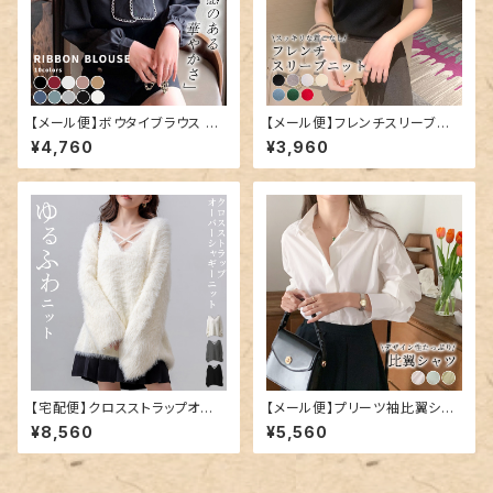
【メール便】ボウタイブラウス ト
【メール便】フレンチスリーブニッ
ップス 韓国 レディース リボン／
ト／tops1729
¥4,760
¥3,960
tops1343
【宅配便】クロスストラップオー
【メール便】プリーツ袖比翼シャ
バーシャギーニット／tops2152
ツ／tops1881
¥8,560
¥5,560