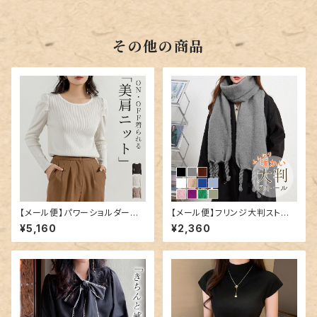
guard103
セット／hys3436
その他の商品
【メール便】パワーショルダーリ
【メール便】フリンジ大判ストー
ブニット／tops2095
ル／stole060
¥5,160
¥2,360