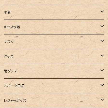
チュニック
カーゴパンツ
オールインワン
サンダル
ショルダー
その他
水着
タンクトップ
サロペット
スニーカー
バックパック
ワンピース
キッズ水着
キャミソール
ガウチョ
フラットシューズ
カゴバッグ
ビキニ
女の子
マスク
インナー
レギンス
レインシューズ
エコバッグ
ワンショルダー
男の子
アクセサリー
グッズ
ビスチェ
その他
レースアップ
リュック
オフショルダー
ユニセックス
マスクケース
帽子
雨グッズ
ルームシューズ
ハンドバッグ
バンドゥ
ストール・マフラー
レインコート
スポーツ用品
インソール
ボストンバッグ
タンキニ
手袋
トレーニング・スポーツウェア
レジャーグッズ