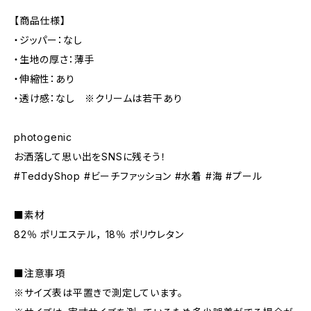
【商品仕様】
・ジッパー：なし
・生地の厚さ：薄手
・伸縮性：あり
・透け感：なし ※クリームは若干あり
photogenic
お洒落して思い出をSNSに残そう！
#TeddyShop #ビーチファッション #水着 #海 #プール
■素材
82％ ポリエステル， 18％ ポリウレタン
■注意事項
※サイズ表は平置きで測定しています。