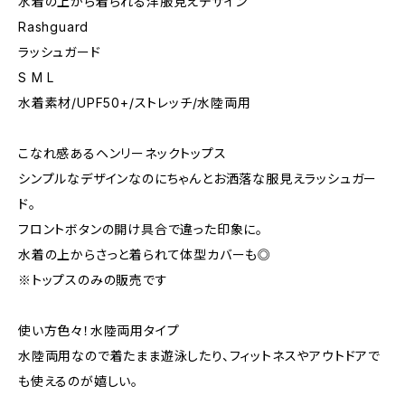
水着の上から着られる洋服見えデザイン
Rashguard
ラッシュガード
S M L
水着素材/UPF50+/ストレッチ/水陸両用
こなれ感あるヘンリーネックトップス
シンプルなデザインなのにちゃんとお洒落な服見えラッシュガー
ド。
フロントボタンの開け具合で違った印象に。
水着の上からさっと着られて体型カバーも◎
※トップスのみの販売です
使い方色々！水陸両用タイプ
水陸両用なので着たまま遊泳したり、フィットネスやアウトドアで
も使えるのが嬉しい。