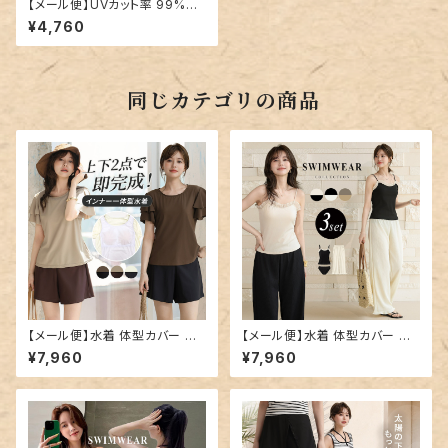
【メール便】UVカット率 99%以
上 ラッシュガード ヘンリーネッ
¥4,760
ク ロンT 洋服見え UV／rashg
uard080
同じカテゴリの商品
【メール便】水着 体型カバー レ
【メール便】水着 体型カバー キ
ディース 半袖 ティアード フレア
ャミキニ レディース パンツ ワイ
¥7,960
¥7,960
スリーブ ブラ一体型トップス シ
ドパンツ 3点セット／hys3438
ョートパンツ 2点セット／hys34
39