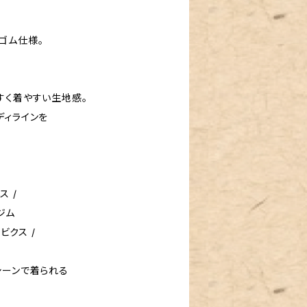
ゴム仕様。
すく着やすい生地感。
ディラインを
ス /
 ジム
ビクス /
シーンで着られる