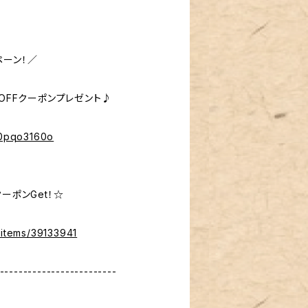
ペーン！／
％OFFクーポンプレゼント♪
%40pqo3160o
ーポンGet！☆
/items/39133941
-------------------------