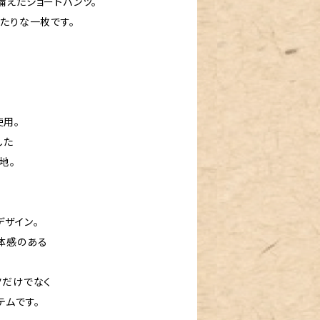
備えたショートパンツ。
たりな一枚です。
用。
した
地。
デザイン。
体感のある
ツだけでなく
テムです。