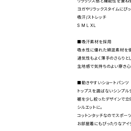
リラックス感と機能性を兼ね
ヨガやリラックスタイムにぴっ
吸汗/ストレッチ
S M L XL
■吸汗素材を採用
吸水性に優れた綿混素材を使
通気性もよく薄手のさらりと
生地感で気持ちのよい穿き心
■動きやすいショートパンツ
トップスを選ばないシンプル
裾を少し絞ったデザインで立
シルエットに。
コットンタッチなのでスポー
お部屋着にもぴったりなアイ