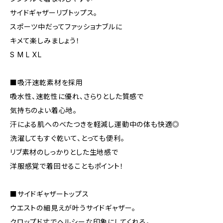
サイドギャザーリブトップス。
スポーツ中だってファッショナブルに
キメて楽しみましょう！
S M L XL
■吸汗速乾素材を採用
吸水性、速乾性に優れ、さらりとした質感で
気持ちのよい着心地。
汗による肌へのべたつきを軽減し運動中の体も快適◎
洗濯してもすぐ乾いて、とっても便利。
リブ素材のしっかりとした生地感で
洋服感覚で着回せることもポイント！
■サイドギャザートップス
ウエストの細見えが叶うサイドギャザー。
クロップド丈でヘルシーな印象にしてくれる。