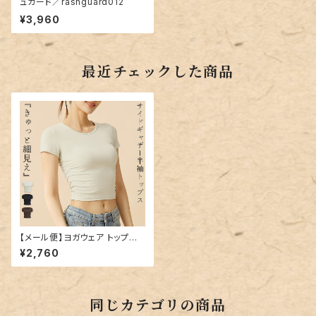
ュガード／rashguard012
¥3,960
最近チェックした商品
【メール便】ヨガウェア トップス
半袖 リブ レディース／yoga23
¥2,760
2
同じカテゴリの商品