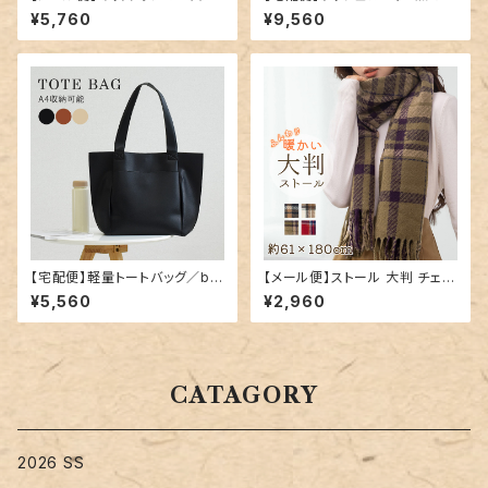
着 レトロガーリー リボン フリル
トビキニ C／hys2861
¥5,760
¥9,560
／kids551
【宅配便】軽量トートバッグ／ba
【メール便】ストール 大判 チェッ
g282
ク マフラー レディース／stole
¥5,560
¥2,960
074
CATAGORY
2026 SS