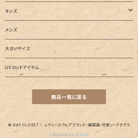
2点セット
ウォレット
ヨガソックス
キッズ
3点セット
カードケース
ヨガグッズ
Girls
メンズ
水着
4点セット
キーケース
ヨガマット
Boys
大きいサイズ
バレー
水着
5点セット
メガネチェーン
グッズ
UVカットアイテム
プールバッグ
ラッシュガード
ベルト
キッズスーツ
商品一覧に戻る
水着関連商品
UVグッズ
アームカバー
レギンス
ネイルグッズ
© DAY CLOSET｜ レディースウェアブランド・韓国風・可愛い・プチプラ
Powered by