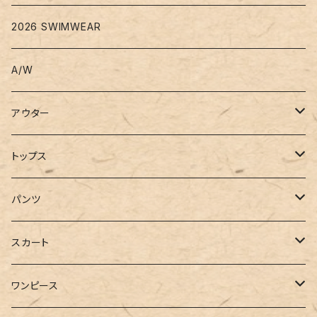
2026 SWIMWEAR
A/W
アウター
コート
トップス
ジャケット
Tシャツ
パンツ
ブルゾン
カットソー
デニム
スカート
半袖
ロングシャツ
スウェット・パーカー
スキニー
ロング
ワンピース