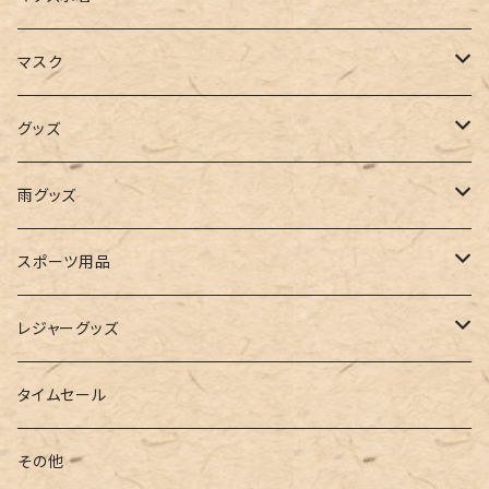
キャミソール
ガウチョ
フラットシューズ
カゴバッグ
ビキニ
女の子
マスク
インナー
レギンス
レインシューズ
エコバッグ
ワンショルダー
男の子
アクセサリー
グッズ
ビスチェ
その他
レースアップ
リュック
オフショルダー
ユニセックス
マスクケース
帽子
雨グッズ
ルームシューズ
ハンドバッグ
バンドゥ
ストール・マフラー
レインコート
スポーツ用品
インソール
ボストンバッグ
タンキニ
手袋
トレーニング・スポーツウェア
レジャーグッズ
ローファー
キャミキニ
ポーチ
トレーニンググッズ
ビーチグッズ
タイムセール
フィットネス
パスケース
ヨガウェア
その他