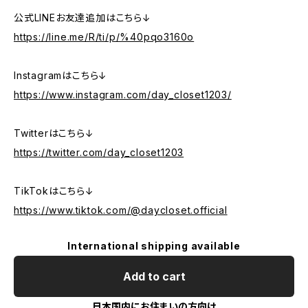
公式LINEお友達追加はこちら↓
https://line.me/R/ti/p/%40pqo3160o
Instagramはこちら↓
https://www.instagram.com/day_closet1203/
Twitterはこちら↓
https://twitter.com/day_closet1203
TikTokはこちら↓
https://www.tiktok.com/@daycloset.official
International shipping available
Add to cart
日本国内にお住まいの方向け