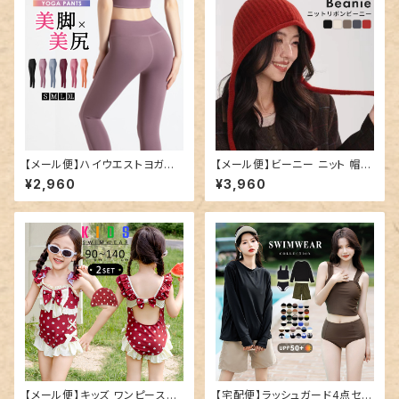
【メール便】ハイウエストヨガレ
【メール便】ビーニー ニット 帽子
ギンス／yoga170
レディース ゆったり／hat320
¥2,960
¥3,960
【メール便】キッズ ワンピース水
【宅配便】ラッシュガード4点セッ