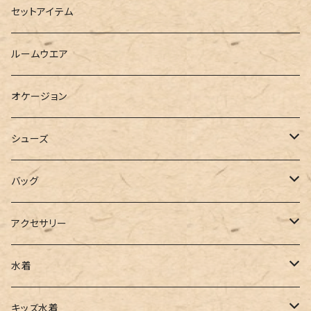
ダウンジャケット
ニット
ショートパンツ
ミニ
シャツワンピース
セットアイテム
ベスト
シャツ
ハーフパンツ
その他
スウェットワンピース
ルームウエア
ブラウス
スウェット
パーカーワンピース
オケージョン
カーディガン
ジャージ
ニットワンピース
シューズ
ポロシャツ
スラックス
キャミワンピース
ブーツ
バッグ
ベスト
ワイドパンツ
サロペット
パンプス
トートバッグ
アクセサリー
チュニック
カーゴパンツ
オールインワン
サンダル
ショルダー
その他
水着
タンクトップ
サロペット
スニーカー
バックパック
ワンピース
キッズ水着