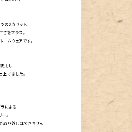
ツの2点セット。
甘さをプラス。
ルームウェアです。
を使用し
仕上げました。
ブラによる
リー。
め取り外しはできません