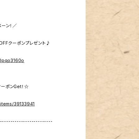
ペーン！／
％OFFクーポンプレゼント♪
%40pqo3160o
ーポンGet！☆
/items/39133941
-------------------------