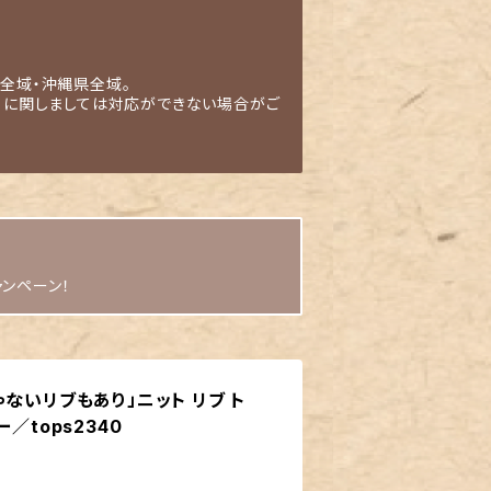
全域・沖縄県全域。
」に関しましては対応ができない場合がご
ャンペーン！
ないリブもあり」ニット リブ ト
／tops2340