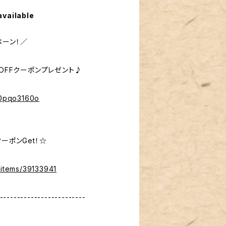
available
ペーン！／
％OFFクーポンプレゼント♪
%40pqo3160o
ーポンGet！☆
/items/39133941
-------------------------