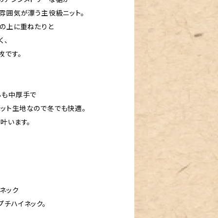
な雰囲気が漂う主役級ニット。
スの上に重ねたりと
く、
枚です。
らも中厚手で
ット生地なので冬でも快適。
叶います。
ネック
プチハイネック。