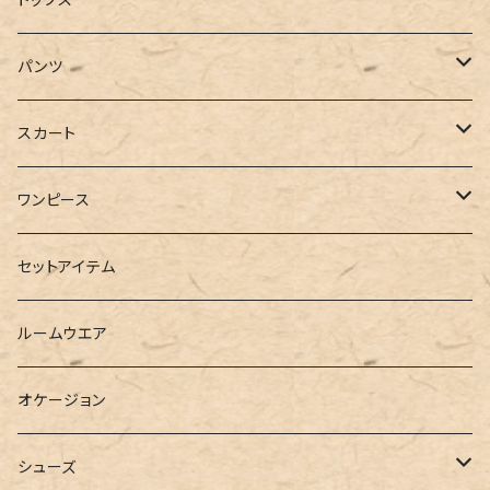
ジャケット
Tシャツ
パンツ
ブルゾン
カットソー
デニム
スカート
半袖
ロングシャツ
スウェット・パーカー
スキニー
ロング
ワンピース
ダウンジャケット
ニット
ショートパンツ
ミニ
シャツワンピース
セットアイテム
ベスト
シャツ
ハーフパンツ
その他
スウェットワンピース
ルームウエア
ブラウス
スウェット
パーカーワンピース
オケージョン
カーディガン
ジャージ
ニットワンピース
シューズ