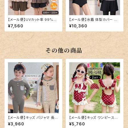
【メール便】UVカット率 99%以
【メール便】水着 体型カバー レ
上 キッズ 女の子 水着 セパレー
ディース ヘンリーネック レギン
¥7,560
¥10,360
ト ラッシュガード パンツ／rash
ス ショートパンツ タンキニ 4点
guard103
セット／hys3436
その他の商品
【メール便】キッズ パジャマ 長袖
【メール便】キッズ ワンピース水
男の子 女の子／roomwear26
着 レトロガーリー リボン フリル
¥3,960
¥5,760
3
／kids551