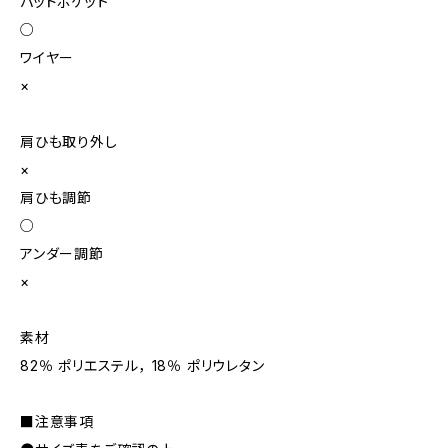
パッドポケット
○
ワイヤー
×
肩ひも取り外し
×
肩ひも調節
○
アンダー調節
×
素材
82％ ポリエステル， 18％ ポリウレタン
■注意事項