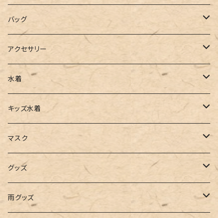
ポロシャツ
スラックス
キャミワンピース
ブーツ
バッグ
ベスト
ワイドパンツ
サロペット
パンプス
トートバッグ
アクセサリー
チュニック
カーゴパンツ
オールインワン
サンダル
ショルダー
その他
水着
タンクトップ
サロペット
スニーカー
バックパック
ワンピース
キッズ水着
キャミソール
ガウチョ
フラットシューズ
カゴバッグ
ビキニ
女の子
マスク
インナー
レギンス
レインシューズ
エコバッグ
ワンショルダー
男の子
アクセサリー
グッズ
ビスチェ
その他
レースアップ
リュック
オフショルダー
ユニセックス
マスクケース
帽子
雨グッズ