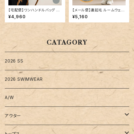
【宅配便】ワンハンドルバッグ ／
【メール便】裏起毛 ルームウェア
bag202
腹巻 パンツ レディース／room
¥4,960
¥5,160
wear259
CATAGORY
2026 SS
2026 SWIMWEAR
A/W
アウター
コート
トップス