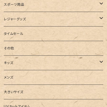
ルームシューズ
ハンドバッグ
バンドゥ
ストール・マフラー
レインコート
スポーツ用品
インソール
ボストンバッグ
タンキニ
手袋
トレーニング・スポーツウェア
レジャーグッズ
ローファー
キャミキニ
ポーチ
トレーニンググッズ
ビーチグッズ
タイムセール
フィットネス
パスケース
ヨガウェア
その他
2点セット
ウォレット
ヨガソックス
キッズ
3点セット
カードケース
ヨガグッズ
Girls
メンズ
水着
4点セット
キーケース
ヨガマット
Boys
大きいサイズ
バレー
水着
5点セット
メガネチェーン
グッズ
UVカットアイテム