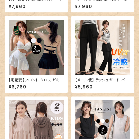
ディース 半袖 ティアード フレア
ャミキニ レディース パンツ ワイ
¥7,960
¥7,960
スリーブ ブラ一体型トップス シ
ドパンツ 3点セット／hys3438
ョートパンツ 2点セット／hys34
39
【宅配便】フロント クロス ビキニ
【メール便】 ラッシュガード パン
水着 レディース 体型カバー／h
ツ レディース ロング／swimw
¥6,760
¥5,960
ys3437
ear-b021