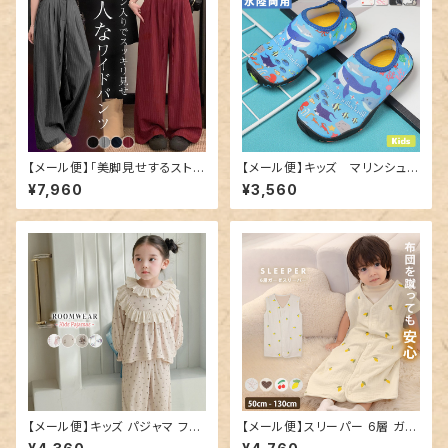
【メール便】「美脚見せするストラ
【メール便】キッズ マリンシュー
イプ」ワイドパンツ レディース き
ズ／shoes176
¥7,960
¥3,560
れいめ ボトムス ハイウエスト／
pants684
【メール便】キッズ パジャマ フリ
【メール便】スリーパー 6層 ガー
ル 長袖 女の子／roomwear2
ゼ キッズ 女の子／kidstops01