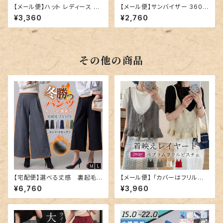
【メール便】ハット レディース プ
【メール便】サンバイザー 360度
リーツ ストラップ つば広／hat3
日除け ハット レディース／hat
¥3,360
¥2,760
28
329
その他の商品
【宅配便】選べる丈感 裏起毛タ
【メール便】 「カバーはフリルに
ックワイドパンツ 暖パン／pant
混ぜる」ニットビスチェ ペプラム
¥6,760
¥3,960
s591
フリル キャミソール／tops241
2