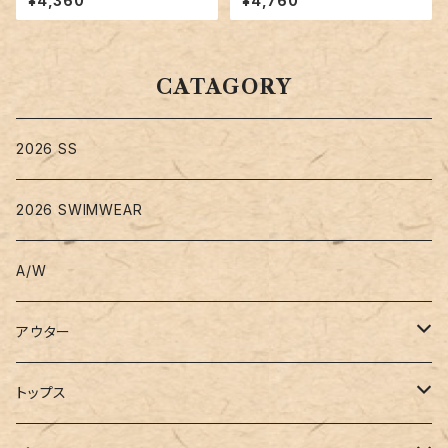
¥4,360
¥4,760
62
7
CATAGORY
2026 SS
2026 SWIMWEAR
A/W
アウター
コート
トップス