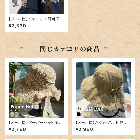
【メール便】イヤーマフ 耳当て ニ
ット 編み レディース／hat323
¥2,360
同じカテゴリの商品
【メール便】ペーパーハット 麦わ
【メール便】バケットハット 帽子
ら帽子 レディース リボン 折りた
レディース リボン つば広／hat
¥2,760
¥2,960
たみ／hat324
325