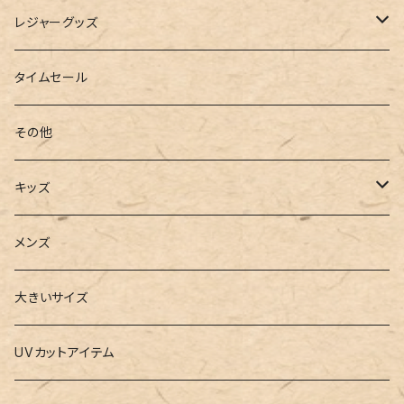
インソール
ボストンバッグ
タンキニ
手袋
トレーニング・スポーツウェア
レジャーグッズ
ローファー
キャミキニ
ポーチ
トレーニンググッズ
ビーチグッズ
タイムセール
フィットネス
パスケース
ヨガウェア
その他
2点セット
ウォレット
ヨガソックス
キッズ
3点セット
カードケース
ヨガグッズ
Girls
メンズ
水着
4点セット
キーケース
ヨガマット
Boys
大きいサイズ
バレー
水着
5点セット
メガネチェーン
グッズ
UVカットアイテム
プールバッグ