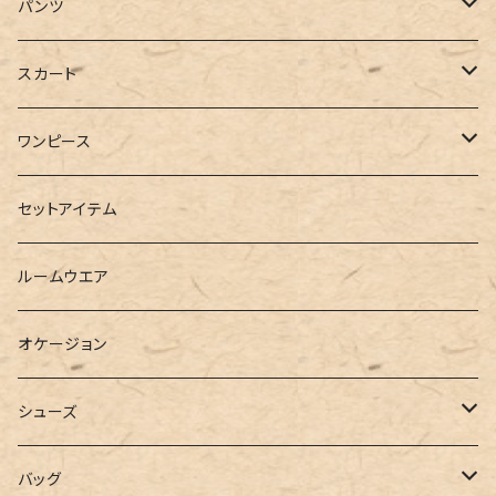
ジャケット
Tシャツ
パンツ
ブルゾン
カットソー
デニム
スカート
半袖
ロングシャツ
スウェット・パーカー
スキニー
ロング
ワンピース
ダウンジャケット
ニット
ショートパンツ
ミニ
シャツワンピース
セットアイテム
ベスト
シャツ
ハーフパンツ
その他
スウェットワンピース
ルームウエア
ブラウス
スウェット
パーカーワンピース
オケージョン
カーディガン
ジャージ
ニットワンピース
シューズ
ポロシャツ
スラックス
キャミワンピース
ブーツ
バッグ