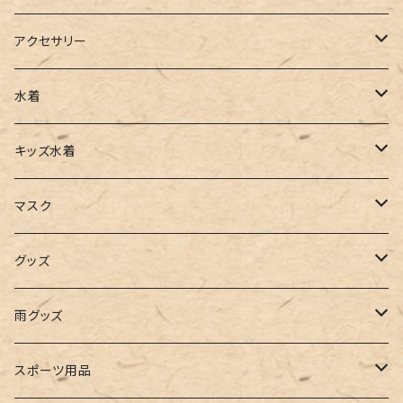
ベスト
ワイドパンツ
サロペット
パンプス
トートバッグ
アクセサリー
チュニック
カーゴパンツ
オールインワン
サンダル
ショルダー
その他
水着
タンクトップ
サロペット
スニーカー
バックパック
ワンピース
キッズ水着
キャミソール
ガウチョ
フラットシューズ
カゴバッグ
ビキニ
女の子
マスク
インナー
レギンス
レインシューズ
エコバッグ
ワンショルダー
男の子
アクセサリー
グッズ
ビスチェ
その他
レースアップ
リュック
オフショルダー
ユニセックス
マスクケース
帽子
雨グッズ
ルームシューズ
ハンドバッグ
バンドゥ
ストール・マフラー
レインコート
スポーツ用品