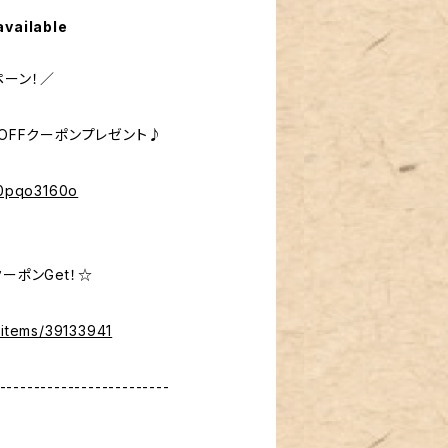
available
ペーン！／
％OFFクーポンプレゼント♪
%40pqo3160o
ーポンGet！☆
/items/39133941
-------------------------