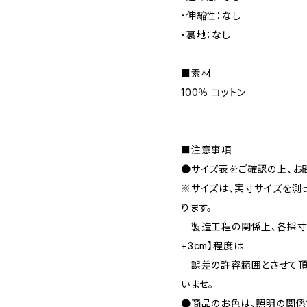
・伸縮性：なし
・裏地：なし
■素材
100％ コットン
■注意事項
●サイズ表をご確認の上、お
※サイズは、実寸サイズを測
ります。
製造工程の関係上、各採寸箇
+3cm】程度は
誤差の許容範囲とさせて頂
いませ。
●商品のお色は、照明の関係