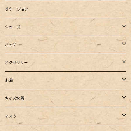
ブラウス
スウェット
パーカーワンピース
オケージョン
カーディガン
ジャージ
ニットワンピース
シューズ
ポロシャツ
スラックス
キャミワンピース
ブーツ
バッグ
ベスト
ワイドパンツ
サロペット
パンプス
トートバッグ
アクセサリー
チュニック
カーゴパンツ
オールインワン
サンダル
ショルダー
その他
水着
タンクトップ
サロペット
スニーカー
バックパック
ワンピース
キッズ水着
キャミソール
ガウチョ
フラットシューズ
カゴバッグ
ビキニ
女の子
マスク