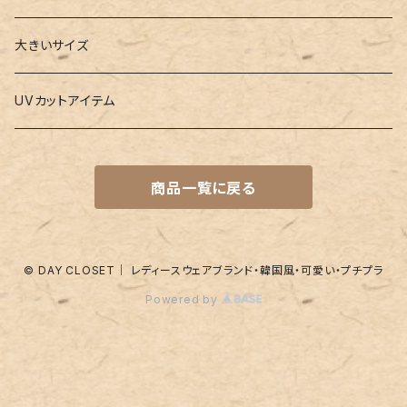
水着
4点セット
キーケース
ヨガマット
Boys
大きいサイズ
バレー
水着
5点セット
メガネチェーン
グッズ
UVカットアイテム
プールバッグ
ラッシュガード
ベルト
キッズスーツ
商品一覧に戻る
水着関連商品
UVグッズ
アームカバー
レギンス
ネイルグッズ
© DAY CLOSET｜ レディースウェアブランド・韓国風・可愛い・プチプラ
Powered by
パッド
靴下
アンダーショーツ
付け襟