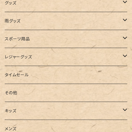
インナー
レギンス
レインシューズ
エコバッグ
ワンショルダー
男の子
アクセサリー
グッズ
ビスチェ
その他
レースアップ
リュック
オフショルダー
ユニセックス
マスクケース
帽子
雨グッズ
ルームシューズ
ハンドバッグ
バンドゥ
ストール・マフラー
レインコート
スポーツ用品
インソール
ボストンバッグ
タンキニ
手袋
トレーニング・スポーツウェア
レジャーグッズ
ローファー
キャミキニ
ポーチ
トレーニンググッズ
ビーチグッズ
タイムセール
フィットネス
パスケース
ヨガウェア
その他
2点セット
ウォレット
ヨガソックス
キッズ
3点セット
カードケース
ヨガグッズ
Girls
メンズ