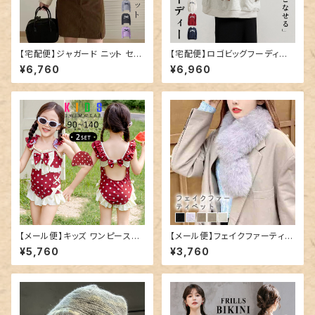
【宅配便】ジャガード ニット セー
【宅配便】ロゴビッグフーディー
ター リボン レディース／tops2
／tops2070
¥6,760
¥6,960
170
【メール便】キッズ ワンピース水
【メール便】フェイクファーティペ
着 レトロガーリー リボン フリル
ット／stole064
¥5,760
¥3,760
／kids551