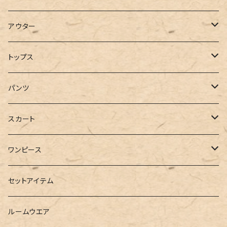
アウター
コート
トップス
ジャケット
Tシャツ
パンツ
ブルゾン
カットソー
デニム
スカート
半袖
ロングシャツ
スウェット・パーカー
スキニー
ロング
ワンピース
ダウンジャケット
ニット
ショートパンツ
ミニ
シャツワンピース
セットアイテム
ベスト
シャツ
ハーフパンツ
その他
スウェットワンピース
ルームウエア