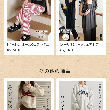
【メール便】ルームウェア レディ
【メール便】ルームウェア レディ
ース パンツ ロング丈 ストライプ
ース 上下セット セットアップ パ
¥2,560
¥5,360
／roomwear290
ジャマ／roomwear293
その他の商品