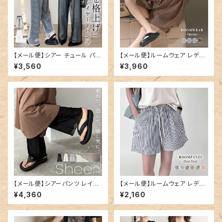
【メール便】シアー チュール パン
【メール便】ルームウェア レディ
ツ レディース ワイド レイヤード
ース ビッグシルエット セットアッ
¥3,560
¥3,960
パンツ／pants708
プ 半袖／roomwear299
【メール便】シアーパンツ レイヤ
【メール便】ルームウェア レディ
ード レディース レギンス ワイド
ース ショートパンツ パンツ スト
¥4,360
¥2,160
ペチコート／pants707
ライプ／roomwear289