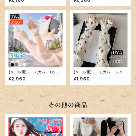
¥2,160
¥2,560
200
グローブ／glove201
【メール便】アームカバー UV ロ
【メール便】アームカバー シアー
ング 指先まで 冷感／glove20
UV ロング レディース／glove
¥2,960
¥1,960
2
203
その他の商品