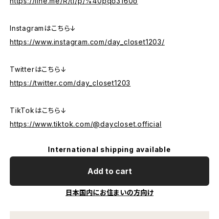
https://line.me/R/ti/p/%40pqo3160o
Instagramはこちら↓
https://www.instagram.com/day_closet1203/
Twitterはこちら↓
https://twitter.com/day_closet1203
TikTokはこちら↓
https://www.tiktok.com/@daycloset.official
International shipping available
Add to cart
日本国内にお住まいの方向け