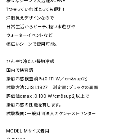
様々なシーンで大活躍SCENE
1つ持っていればとっても便利！
洋服見えデザインなので
日常生活からビーチ、軽い水遊びや
ウォーターイベントなど
幅広いシーンで使用可能。
ひんやり冷たい接触冷感
国内で検査済
接触冷感検査済み(0.111 W／cm&sup2;）
試験方法：JIS L1927 測定面：ブラックの裏面
評価値qmax：0.100 W/cm&sup2;以上で
接触冷感の性能を有します。
試験機関：一般財団法人カケンテストセンター
MODEL Mサイズ着用