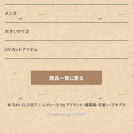
3点セット
カードケース
ヨガグッズ
Girls
メンズ
水着
4点セット
キーケース
ヨガマット
Boys
大きいサイズ
バレー
水着
5点セット
メガネチェーン
グッズ
UVカットアイテム
プールバッグ
ラッシュガード
ベルト
キッズスーツ
商品一覧に戻る
水着関連商品
UVグッズ
アームカバー
レギンス
ネイルグッズ
© DAY CLOSET｜ レディースウェアブランド・韓国風・可愛い・プチプラ
Powered by
パッド
靴下