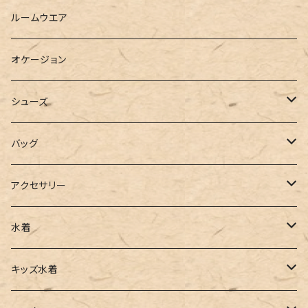
ベスト
シャツ
ハーフパンツ
その他
スウェットワンピース
ルームウエア
ブラウス
スウェット
パーカーワンピース
オケージョン
カーディガン
ジャージ
ニットワンピース
シューズ
ポロシャツ
スラックス
キャミワンピース
ブーツ
バッグ
ベスト
ワイドパンツ
サロペット
パンプス
トートバッグ
アクセサリー
チュニック
カーゴパンツ
オールインワン
サンダル
ショルダー
その他
水着
タンクトップ
サロペット
スニーカー
バックパック
ワンピース
キッズ水着