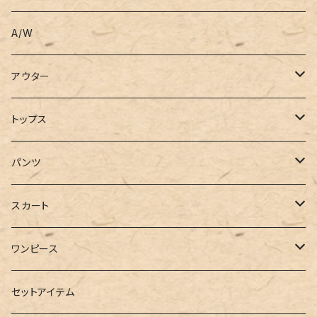
A/W
アウター
コート
トップス
ジャケット
Tシャツ
パンツ
ブルゾン
カットソー
デニム
スカート
半袖
ロングシャツ
スウェット・パーカー
スキニー
ロング
ワンピース
ダウンジャケット
ニット
ショートパンツ
ミニ
シャツワンピース
セットアイテム