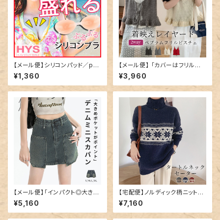
【メール便】シリコンパッド／pa
【メール便】 「カバーはフリルに
d-002
混ぜる」ニットビスチェ ペプラム
¥1,360
¥3,960
フリル キャミソール／tops241
2
【メール便】「インパクト◎大き目
【宅配便】ノルディック柄ニット／
ポケット」デニム ミニスカート 韓
tops1547
¥5,160
¥7,160
国ファッション デニムスカート ミ
ニ／skirt070