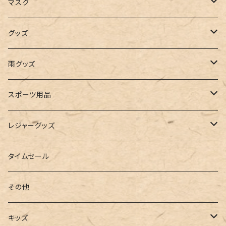
キャミソール
ガウチョ
フラットシューズ
カゴバッグ
ビキニ
女の子
マスク
インナー
レギンス
レインシューズ
エコバッグ
ワンショルダー
男の子
アクセサリー
グッズ
ビスチェ
その他
レースアップ
リュック
オフショルダー
ユニセックス
マスクケース
帽子
雨グッズ
ルームシューズ
ハンドバッグ
バンドゥ
ストール・マフラー
レインコート
スポーツ用品
インソール
ボストンバッグ
タンキニ
手袋
トレーニング・スポーツウェア
レジャーグッズ
ローファー
キャミキニ
ポーチ
トレーニンググッズ
ビーチグッズ
タイムセール
フィットネス
パスケース
ヨガウェア
その他
2点セット
ウォレット
ヨガソックス
キッズ