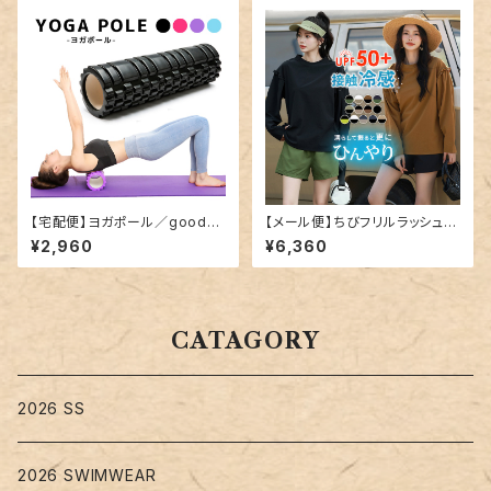
【宅配便】ヨガポール／goods0
【メール便】ちびフリルラッシュガ
25
ード＋ショートパンツ／rashgu
¥2,960
¥6,360
ard031
CATAGORY
2026 SS
2026 SWIMWEAR