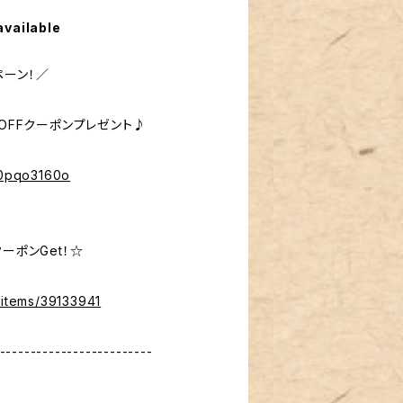
available
ペーン！／
％OFFクーポンプレゼント♪
%40pqo3160o
ーポンGet！☆
/items/39133941
-------------------------