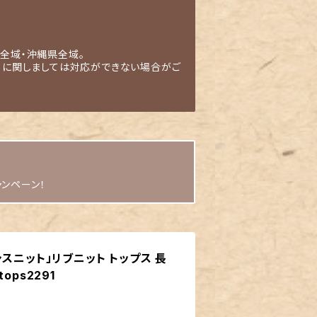
全域・沖縄県全域。
」に関しましては対応ができない場合がご
ャンペーン！
スニット」リブニット トップス 長
ops2291