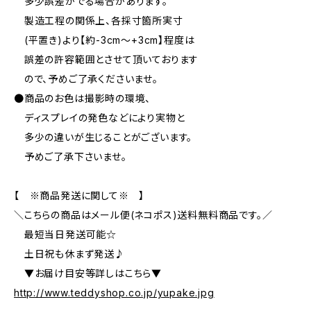
多少誤差がでる場合があります。
製造工程の関係上、各採寸箇所実寸
(平置き)より【約-3cm〜+3cm】程度は
誤差の許容範囲とさせて頂いております
ので、予めご了承くださいませ。
●商品のお色は撮影時の環境、
ディスプレイの発色などにより実物と
多少の違いが生じることがございます。
予めご了承下さいませ。
【 ※商品発送に関して※ 】
＼こちらの商品はメール便(ネコポス)送料無料商品です。／
最短当日発送可能☆
土日祝も休まず発送♪
▼お届け目安等詳しはこちら▼
http://www.teddyshop.co.jp/yupake.jpg