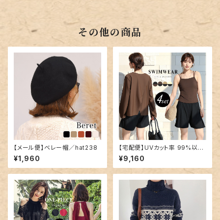
その他の商品
【メール便】ベレー帽／hat238
【宅配便】UVカット率 99%以上
水着 体型カバー キャミキニ レ
¥1,960
¥9,160
ディース 4点セット／hys3396