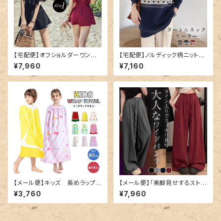
【宅配便】オフショルダーワンピ
【宅配便】ノルディック柄ニット／
ース／hys1768
tops1547
¥7,960
¥7,160
【メール便】キッズ 長めラップタ
【メール便】「美脚見せするストラ
オル／towel019
イプ」ワイドパンツ レディース き
¥3,760
¥7,960
れいめ ボトムス ハイウエスト／
pants684