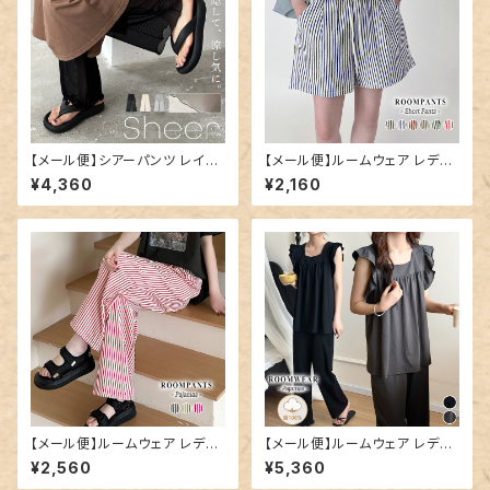
【メール便】シアーパンツ レイヤ
【メール便】ルームウェア レディ
ード レディース レギンス ワイド
ース ショートパンツ パンツ スト
¥4,360
¥2,160
ペチコート／pants707
ライプ／roomwear289
【メール便】ルームウェア レディ
【メール便】ルームウェア レディ
ース パンツ ロング丈 ストライプ
ース 上下セット セットアップ パ
¥2,560
¥5,360
／roomwear290
ジャマ／roomwear293