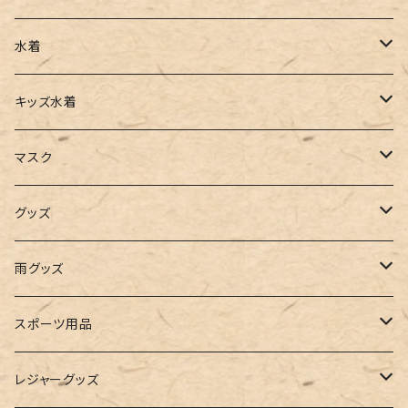
チュニック
カーゴパンツ
オールインワン
サンダル
ショルダー
その他
水着
タンクトップ
サロペット
スニーカー
バックパック
ワンピース
キッズ水着
キャミソール
ガウチョ
フラットシューズ
カゴバッグ
ビキニ
女の子
マスク
インナー
レギンス
レインシューズ
エコバッグ
ワンショルダー
男の子
アクセサリー
グッズ
ビスチェ
その他
レースアップ
リュック
オフショルダー
ユニセックス
マスクケース
帽子
雨グッズ
ルームシューズ
ハンドバッグ
バンドゥ
ストール・マフラー
レインコート
スポーツ用品
インソール
ボストンバッグ
タンキニ
手袋
トレーニング・スポーツウェア
レジャーグッズ