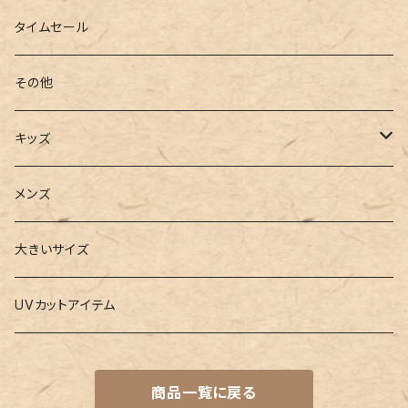
ローファー
キャミキニ
ポーチ
トレーニンググッズ
ビーチグッズ
タイムセール
フィットネス
パスケース
ヨガウェア
その他
2点セット
ウォレット
ヨガソックス
キッズ
3点セット
カードケース
ヨガグッズ
Girls
メンズ
水着
4点セット
キーケース
ヨガマット
Boys
大きいサイズ
バレー
水着
5点セット
メガネチェーン
グッズ
UVカットアイテム
プールバッグ
ラッシュガード
ベルト
キッズスーツ
商品一覧に戻る