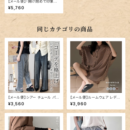
【メール便】「開け閉めで印象変
わる」ジャンパースカート レディ
¥5,760
ース 大人 マキシ丈 ゆったり／t
ops2243
同じカテゴリの商品
【メール便】シアー チュール パン
【メール便】ルームウェア レディ
ツ レディース ワイド レイヤード
ース ビッグシルエット セットアッ
¥3,560
¥3,960
パンツ／pants708
プ 半袖／roomwear299