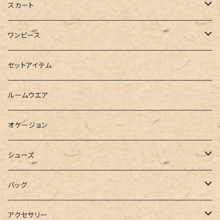
ブルゾン
カットソー
デニム
スカート
半袖
ロングシャツ
スウェット・パーカー
スキニー
ロング
ワンピース
ダウンジャケット
ニット
ショートパンツ
ミニ
シャツワンピース
セットアイテム
ベスト
シャツ
ハーフパンツ
その他
スウェットワンピース
ルームウエア
ブラウス
スウェット
パーカーワンピース
オケージョン
カーディガン
ジャージ
ニットワンピース
シューズ
ポロシャツ
スラックス
キャミワンピース
ブーツ
バッグ
ベスト
ワイドパンツ
サロペット
パンプス
トートバッグ
アクセサリー