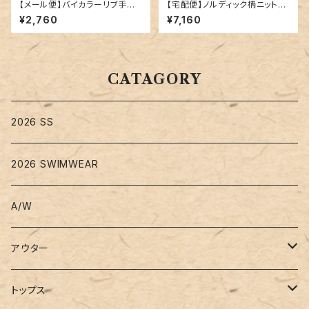
【メール便】バイカラーリブ手袋
【宅配便】ノルディック柄ニット／
／glove173
tops1547
¥2,760
¥7,160
CATAGORY
2026 SS
2026 SWIMWEAR
A/W
アウター
コート
トップス