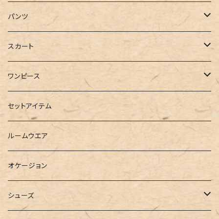
ジャケット
Tシャツ
パンツ
ブルゾン
カットソー
デニム
スカート
半袖
ロングシャツ
スウェット・パーカー
スキニー
ロング
ワンピース
ダウンジャケット
ニット
ショートパンツ
ミニ
シャツワンピース
セットアイテム
ベスト
シャツ
ハーフパンツ
その他
スウェットワンピース
ルームウエア
ブラウス
スウェット
パーカーワンピース
オケージョン
カーディガン
ジャージ
ニットワンピース
シューズ