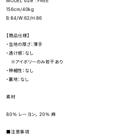
MODEL size : FREE
156cm/40kg
B:84/W:62/H:86
【商品仕様】
・生地の厚さ：薄手
・透け感：なし
※アイボリーのみ若干あり
・伸縮性：なし
・裏地：なし
素材
80％ レーヨン， 20％ 麻
■注意事項