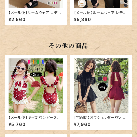
【メール便】ルームウェア レディ
【メール便】ルームウェア レディ
ース パンツ ロング丈 ストライプ
ース 上下セット セットアップ パ
¥2,560
¥5,360
／roomwear290
ジャマ／roomwear293
その他の商品
【メール便】キッズ ワンピース水
【宅配便】オフショルダーワンピ
着 レトロガーリー リボン フリル
ース／hys1768
¥5,760
¥7,960
／kids551