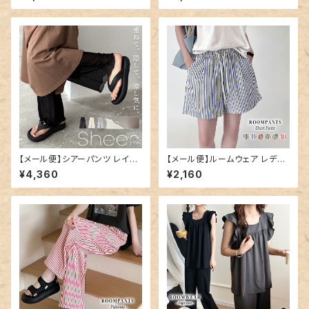
パンツ／pants708
プ 半袖／roomwear299
【メール便】シアーパンツ レイヤ
【メール便】ルームウェア レディ
ード レディース レギンス ワイド
ース ショートパンツ パンツ スト
¥4,360
¥2,160
ペチコート／pants707
ライプ／roomwear289