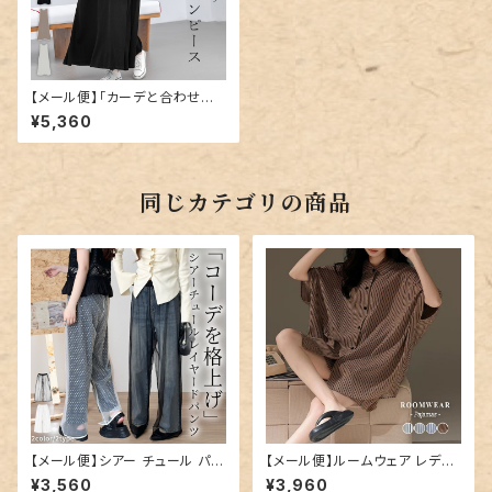
【メール便】「カーデと合わせたく
なる」ワンピース フレア ノース
¥5,360
リーブ レディース きれいめ／to
ps2230
同じカテゴリの商品
【メール便】シアー チュール パン
【メール便】ルームウェア レディ
ツ レディース ワイド レイヤード
ース ビッグシルエット セットアッ
¥3,560
¥3,960