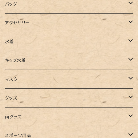
ポロシャツ
スラックス
キャミワンピース
ブーツ
バッグ
ベスト
ワイドパンツ
サロペット
パンプス
トートバッグ
アクセサリー
チュニック
カーゴパンツ
オールインワン
サンダル
ショルダー
その他
水着
タンクトップ
サロペット
スニーカー
バックパック
ワンピース
キッズ水着
キャミソール
ガウチョ
フラットシューズ
カゴバッグ
ビキニ
女の子
マスク
インナー
レギンス
レインシューズ
エコバッグ
ワンショルダー
男の子
アクセサリー
グッズ
ビスチェ
その他
レースアップ
リュック
オフショルダー
ユニセックス
マスクケース
帽子
雨グッズ
ルームシューズ
ハンドバッグ
バンドゥ
ストール・マフラー
レインコート
スポーツ用品