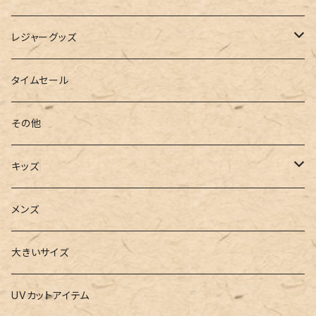
インソール
ボストンバッグ
タンキニ
手袋
トレーニング・スポーツウェア
レジャーグッズ
ローファー
キャミキニ
ポーチ
トレーニンググッズ
ビーチグッズ
タイムセール
フィットネス
パスケース
ヨガウェア
その他
2点セット
ウォレット
ヨガソックス
キッズ
3点セット
カードケース
ヨガグッズ
Girls
メンズ
水着
4点セット
キーケース
ヨガマット
Boys
大きいサイズ
バレー
水着
5点セット
メガネチェーン
グッズ
UVカットアイテム