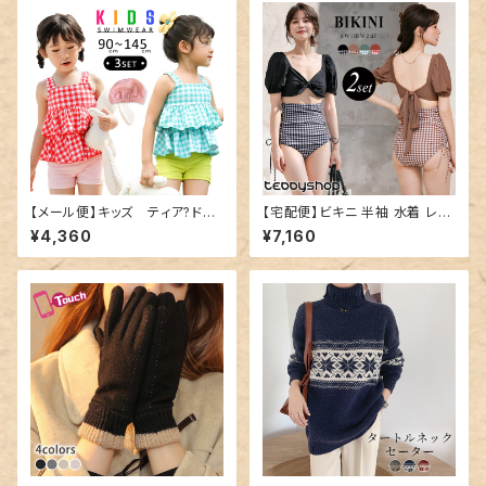
【メール便】キッズ ティア?ドタ
【宅配便】ビキニ 半袖 水着 レデ
ンキニ水着／kids458
ィース パフスリーブ／hys320
¥4,360
¥7,160
9