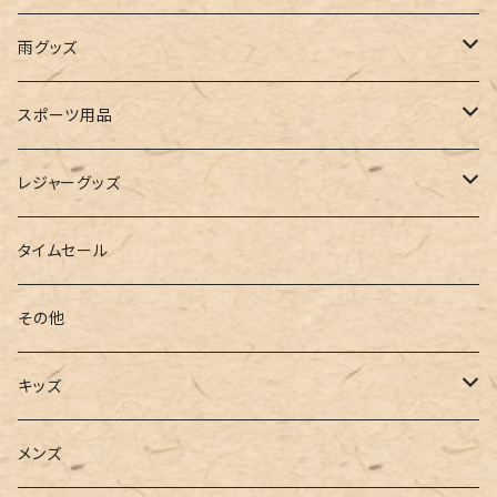
ビスチェ
その他
レースアップ
リュック
オフショルダー
ユニセックス
マスクケース
帽子
雨グッズ
ルームシューズ
ハンドバッグ
バンドゥ
ストール・マフラー
レインコート
スポーツ用品
インソール
ボストンバッグ
タンキニ
手袋
トレーニング・スポーツウェア
レジャーグッズ
ローファー
キャミキニ
ポーチ
トレーニンググッズ
ビーチグッズ
タイムセール
フィットネス
パスケース
ヨガウェア
その他
2点セット
ウォレット
ヨガソックス
キッズ
3点セット
カードケース
ヨガグッズ
Girls
メンズ