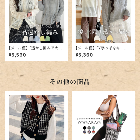
【メール便】 「透かし編みで大人
【メール便】 「Y字っぽなキーネッ
の抜け感」カーディガン 薄手 サ
ク」サマーニット シアー トップス
¥5,560
¥5,360
マーニット トップス／tops238
セーター／tops2387
6
その他の商品