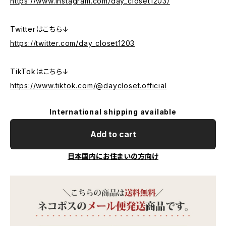
https://www.instagram.com/day_closet1203/
Twitterはこちら↓
https://twitter.com/day_closet1203
TikTokはこちら↓
https://www.tiktok.com/@daycloset.official
International shipping available
Add to cart
日本国内にお住まいの方向け