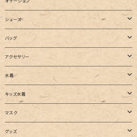
ブラウス
スウェット
パーカーワンピース
オケージョン
カーディガン
ジャージ
ニットワンピース
シューズ
ポロシャツ
スラックス
キャミワンピース
ブーツ
バッグ
ベスト
ワイドパンツ
サロペット
パンプス
トートバッグ
アクセサリー
チュニック
カーゴパンツ
オールインワン
サンダル
ショルダー
その他
水着
タンクトップ
サロペット
スニーカー
バックパック
ワンピース
キッズ水着
キャミソール
ガウチョ
フラットシューズ
カゴバッグ
ビキニ
女の子
マスク
インナー
レギンス
レインシューズ
エコバッグ
ワンショルダー
男の子
アクセサリー
グッズ