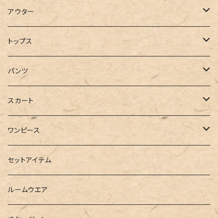
アウター
コート
トップス
ジャケット
Tシャツ
パンツ
ブルゾン
カットソー
デニム
スカート
半袖
ロングシャツ
スウェット・パーカー
スキニー
ロング
ワンピース
ダウンジャケット
ニット
ショートパンツ
ミニ
シャツワンピース
セットアイテム
ベスト
シャツ
ハーフパンツ
その他
スウェットワンピース
ルームウエア