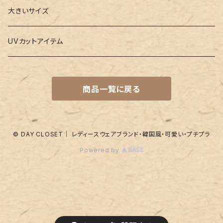
水着
4点セット
キーケース
ヨガマット
Boys
大きいサイズ
バレー
水着
5点セット
メガネチェーン
グッズ
UVカットアイテム
プールバッグ
ラッシュガード
ベルト
キッズスーツ
商品一覧に戻る
水着関連商品
UVグッズ
アームカバー
レギンス
ネイルグッズ
© DAY CLOSET｜ レディースウェアブランド・韓国風・可愛い・プチプラ
Powered by
パッド
靴下
アンダーショーツ
付け襟
ショートパンツ
その他