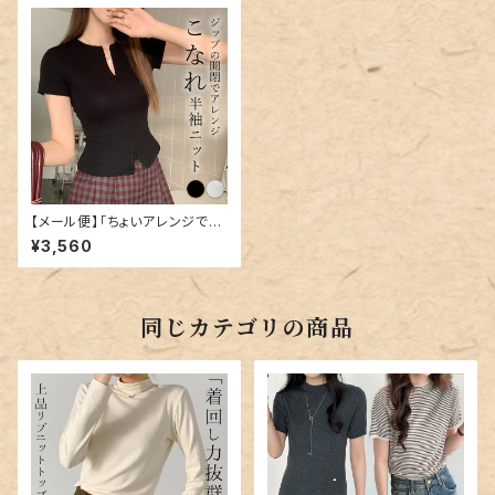
【メール便】「ちょいアレンジでこ
なれ感+」ニット 半袖 レディース
¥3,560
トップス クロップド丈／tops22
06
同じカテゴリの商品