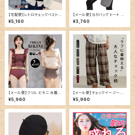
【宅配便】レトロチェックベスト／
【メール便】ヨガバッグ トート ヨ
tops1532
ガマット 縦型 ケース／bag286
¥5,160
¥3,760
【メール便】フリル ビキニ 水着
【メール便】チェックイージーワ
レディース キャミキニ ハイウエ
イドパンツ／pants559
¥5,960
¥5,960
スト／hys3269