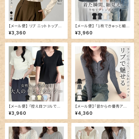
【メール便】 リブ ニット トップス
【メール便】 「１枚できゅっと細見
ハイネック 薄手 長袖 レディー
え」リブニット トップス レディー
¥3,360
¥3,960
ス／tops2260
ス 半袖／tops2370
【メール便】 「控え目フリルでキ
【メール便】「昔からの優秀アイ
レイに」シアートップス リブニッ
テム」ポロニット リブ レディース
¥3,960
¥4,360
ト レディース 半袖／tops237
長袖 トップス／tops2384
6