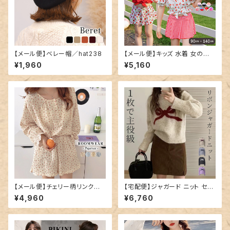
【メール便】ベレー帽／hat238
【メール便】キッズ 水着 女の子
セパレート オフショルダー／kid
¥1,960
¥5,160
s597
【メール便】チェリー柄リンクル
【宅配便】ジャガード ニット セー
ルームウエア／roomwear116
ター リボン レディース／tops2
¥4,960
¥6,760
170