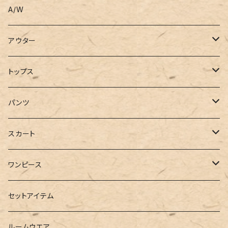
A/W
アウター
コート
トップス
ジャケット
Tシャツ
パンツ
ブルゾン
カットソー
デニム
スカート
半袖
ロングシャツ
スウェット・パーカー
スキニー
ロング
ワンピース
ダウンジャケット
ニット
ショートパンツ
ミニ
シャツワンピース
セットアイテム
ベスト
シャツ
ハーフパンツ
その他
スウェットワンピース
ルームウエア