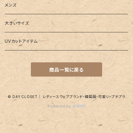
3点セット
カードケース
ヨガグッズ
Girls
メンズ
水着
4点セット
キーケース
ヨガマット
Boys
大きいサイズ
バレー
水着
5点セット
メガネチェーン
グッズ
UVカットアイテム
プールバッグ
ラッシュガード
ベルト
キッズスーツ
商品一覧に戻る
水着関連商品
UVグッズ
アームカバー
レギンス
ネイルグッズ
© DAY CLOSET｜ レディースウェアブランド・韓国風・可愛い・プチプラ
Powered by
パッド
靴下
アンダーショーツ
付け襟