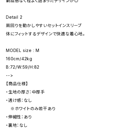
窮屈感なく程よく詰まったデザインが◎
Detail 2
肩回りを動かしやすいセットインスリーブ
体にフィットするデザインで快適な着心地。
MODEL size : M
160cm/42kg
B:72/W:59/H:82
-->
【商品仕様】
・生地の厚さ：中厚手
・透け感：なし
※ホワイトのみ若干あり
・伸縮性：あり
・裏地：なし