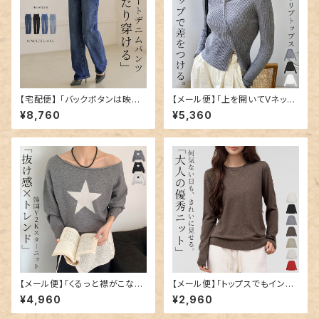
【宅配便】 「バックボタンは映え
【メール便】「上を開いてVネック
にも」デニム パンツ ストレート
風にも」ニット トップス リブ カッ
¥8,760
¥5,360
レディース ／pants654
トソー レディース／tops2313
【メール便】「くるっと襟がこなれ
【メール便】「トップスでもインナ
感に」ニット トップス リブ ボート
ーでも」ニット トップス リブ カッ
¥4,960
¥2,960
ネック 3way／tops2314
トソー レディース／tops2321