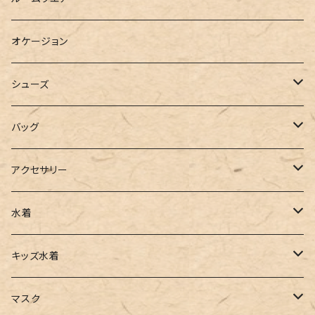
ブラウス
スウェット
パーカーワンピース
オケージョン
カーディガン
ジャージ
ニットワンピース
シューズ
ポロシャツ
スラックス
キャミワンピース
ブーツ
バッグ
ベスト
ワイドパンツ
サロペット
パンプス
トートバッグ
アクセサリー
チュニック
カーゴパンツ
オールインワン
サンダル
ショルダー
その他
水着
タンクトップ
サロペット
スニーカー
バックパック
ワンピース
キッズ水着
キャミソール
ガウチョ
フラットシューズ
カゴバッグ
ビキニ
女の子
マスク