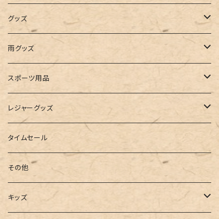
インナー
レギンス
レインシューズ
エコバッグ
ワンショルダー
男の子
アクセサリー
グッズ
ビスチェ
その他
レースアップ
リュック
オフショルダー
ユニセックス
マスクケース
帽子
雨グッズ
ルームシューズ
ハンドバッグ
バンドゥ
ストール・マフラー
レインコート
スポーツ用品
インソール
ボストンバッグ
タンキニ
手袋
トレーニング・スポーツウェア
レジャーグッズ
ローファー
キャミキニ
ポーチ
トレーニンググッズ
ビーチグッズ
タイムセール
フィットネス
パスケース
ヨガウェア
その他
2点セット
ウォレット
ヨガソックス
キッズ