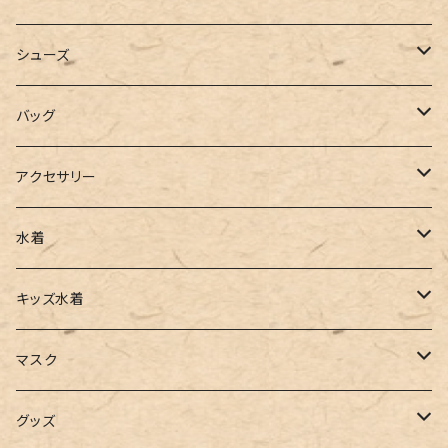
カーディガン
ジャージ
ニットワンピース
シューズ
ポロシャツ
スラックス
キャミワンピース
ブーツ
バッグ
ベスト
ワイドパンツ
サロペット
パンプス
トートバッグ
アクセサリー
チュニック
カーゴパンツ
オールインワン
サンダル
ショルダー
その他
水着
タンクトップ
サロペット
スニーカー
バックパック
ワンピース
キッズ水着
キャミソール
ガウチョ
フラットシューズ
カゴバッグ
ビキニ
女の子
マスク
インナー
レギンス
レインシューズ
エコバッグ
ワンショルダー
男の子
アクセサリー
グッズ