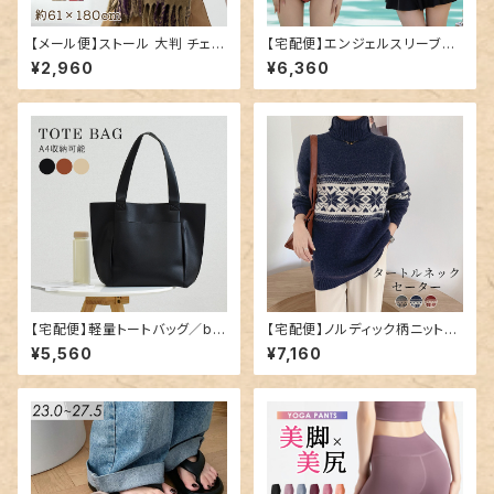
【メール便】ストール 大判 チェッ
【宅配便】エンジェルスリーブビ
ク マフラー レディース／stole
キニ／hys2978
¥2,960
¥6,360
074
【宅配便】軽量トートバッグ／ba
【宅配便】ノルディック柄ニット／
g282
tops1547
¥5,560
¥7,160