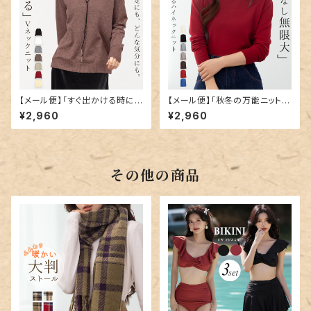
【メール便】「すぐ出かける時に
【メール便】「秋冬の万能ニット」
便利」ニット トップス Vネック カ
ニット トップス ハイネック カット
¥2,960
¥2,960
ットソー レディース／tops232
ソー レディース／tops2324
2
その他の商品