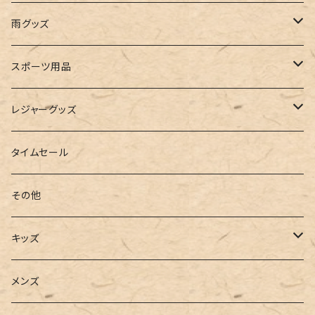
ビスチェ
その他
レースアップ
リュック
オフショルダー
ユニセックス
マスクケース
帽子
雨グッズ
ルームシューズ
ハンドバッグ
バンドゥ
ストール・マフラー
レインコート
スポーツ用品
インソール
ボストンバッグ
タンキニ
手袋
トレーニング・スポーツウェア
レジャーグッズ
ローファー
キャミキニ
ポーチ
トレーニンググッズ
ビーチグッズ
タイムセール
フィットネス
パスケース
ヨガウェア
その他
2点セット
ウォレット
ヨガソックス
キッズ
3点セット
カードケース
ヨガグッズ
Girls
メンズ