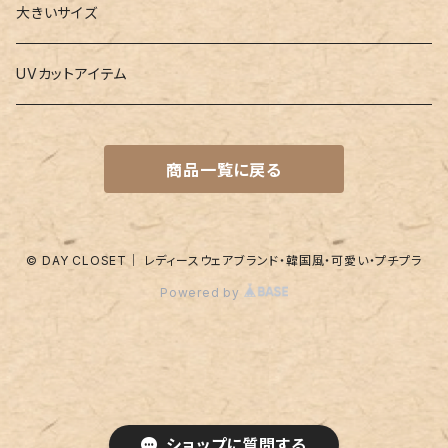
水着
4点セット
キーケース
ヨガマット
Boys
大きいサイズ
バレー
水着
5点セット
メガネチェーン
グッズ
UVカットアイテム
プールバッグ
ラッシュガード
ベルト
キッズスーツ
商品一覧に戻る
水着関連商品
UVグッズ
アームカバー
レギンス
ネイルグッズ
© DAY CLOSET｜ レディースウェアブランド・韓国風・可愛い・プチプラ
Powered by
パッド
靴下
アンダーショーツ
付け襟
ショートパンツ
その他
ショップに質問する