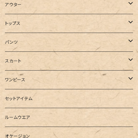
アウター
コート
トップス
ジャケット
Tシャツ
パンツ
ブルゾン
カットソー
デニム
スカート
半袖
ロングシャツ
スウェット・パーカー
スキニー
ロング
ワンピース
ダウンジャケット
ニット
ショートパンツ
ミニ
シャツワンピース
セットアイテム
ベスト
シャツ
ハーフパンツ
その他
スウェットワンピース
ルームウエア
ブラウス
スウェット
パーカーワンピース
オケージョン