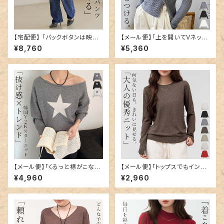
【宅配便】 「バックボタンは映え
【メール便】「上を開いてVネック
にも」デニム パンツ ストレート
風にも」ニット トップス リブ カッ
¥8,760
¥5,360
レディース ／pants654
トソー レディース／tops2313
【メール便】「くるっと襟がこなれ
【メール便】「トップスでもインナ
感に」ニット トップス リブ ボート
ーでも」ニット トップス リブ カッ
¥4,960
¥2,960
ネック 3way／tops2314
トソー レディース／tops2321