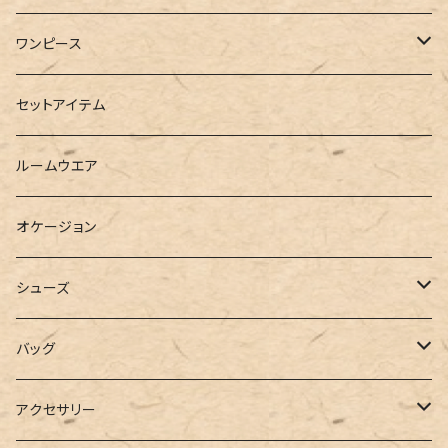
半袖
ロングシャツ
スウェット・パーカー
スキニー
ロング
ワンピース
ダウンジャケット
ニット
ショートパンツ
ミニ
シャツワンピース
セットアイテム
ベスト
シャツ
ハーフパンツ
その他
スウェットワンピース
ルームウエア
ブラウス
スウェット
パーカーワンピース
オケージョン
カーディガン
ジャージ
ニットワンピース
シューズ
ポロシャツ
スラックス
キャミワンピース
ブーツ
バッグ
ベスト
ワイドパンツ
サロペット
パンプス
トートバッグ
アクセサリー