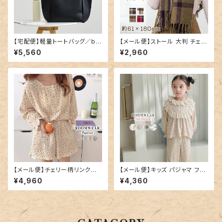
【宅配便】軽量トートバッグ／ba
【メール便】ストール 大判 チェッ
g282
ク マフラー レディース／stole
¥5,560
¥2,960
074
【メール便】チェリー柄リンクル
【メール便】キッズ パジャマ フリ
ルームウエア／roomwear116
ル 長袖 女の子／roomwear2
¥4,960
¥4,360
62