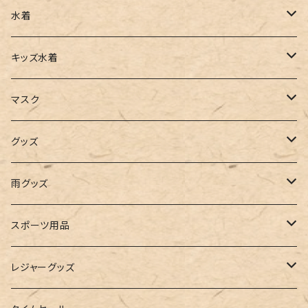
チュニック
カーゴパンツ
オールインワン
サンダル
ショルダー
その他
水着
タンクトップ
サロペット
スニーカー
バックパック
ワンピース
キッズ水着
キャミソール
ガウチョ
フラットシューズ
カゴバッグ
ビキニ
女の子
マスク
インナー
レギンス
レインシューズ
エコバッグ
ワンショルダー
男の子
アクセサリー
グッズ
ビスチェ
その他
レースアップ
リュック
オフショルダー
ユニセックス
マスクケース
帽子
雨グッズ
ルームシューズ
ハンドバッグ
バンドゥ
ストール・マフラー
レインコート
スポーツ用品
インソール
ボストンバッグ
タンキニ
手袋
トレーニング・スポーツウェア
レジャーグッズ