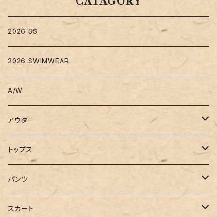
CATAGORY
2026 SS
2026 SWIMWEAR
A/W
アウター
コート
トップス
ジャケット
Tシャツ
パンツ
ブルゾン
カットソー
デニム
スカート