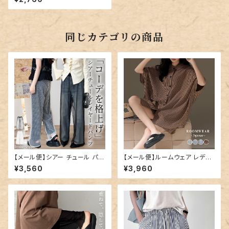
284
同じカテゴリの商品
【メール便】シアー チュール パン
【メール便】ルームウェア レディ
ツ レディース ワイド レイヤード
ース ビッグシルエット セットアッ
¥3,560
¥3,960
パンツ／pants708
プ 半袖／roomwear299