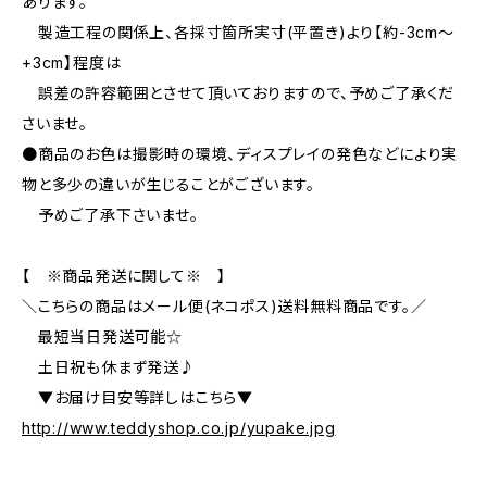
あります。
製造工程の関係上、各採寸箇所実寸(平置き)より【約-3cm〜
+3cm】程度は
誤差の許容範囲とさせて頂いておりますので、予めご了承くだ
さいませ。
●商品のお色は撮影時の環境、ディスプレイの発色などにより実
物と多少の違いが生じることがございます。
予めご了承下さいませ。
【 ※商品発送に関して※ 】
＼こちらの商品はメール便(ネコポス)送料無料商品です。／
最短当日発送可能☆
土日祝も休まず発送♪
▼お届け目安等詳しはこちら▼
http://www.teddyshop.co.jp/yupake.jpg