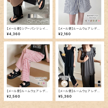
【メール便】シアーパンツ レイヤ
【メール便】ルームウェア レディ
ード レディース レギンス ワイド
ース ショートパンツ パンツ スト
¥4,360
¥2,160
ペチコート／pants707
ライプ／roomwear289
【メール便】ルームウェア レディ
【メール便】ルームウェア レディ
ース パンツ ロング丈 ストライプ
ース 上下セット セットアップ パ
¥2,560
¥5,360
／roomwear290
ジャマ／roomwear293