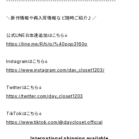
----------------------------------------------------
＼新作情報や再入荷情報など随時ご紹介♪／
公式LINEお友達追加はこちら↓
https://line.me/R/ti/p/%40pqo3160o
Instagramはこちら↓
https://www.instagram.com/day_closet1203/
Twitterはこちら↓
https://twitter.com/day_closet1203
TikTokはこちら↓
https://www.tiktok.com/@daycloset.official
International shipping available