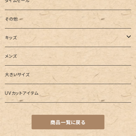
ローファー
キャミキニ
ポーチ
トレーニンググッズ
ビーチグッズ
タイムセール
フィットネス
パスケース
ヨガウェア
その他
2点セット
ウォレット
ヨガソックス
キッズ
3点セット
カードケース
ヨガグッズ
Girls
メンズ
水着
4点セット
キーケース
ヨガマット
Boys
大きいサイズ
バレー
水着
5点セット
メガネチェーン
グッズ
UVカットアイテム
プールバッグ
ラッシュガード
ベルト
キッズスーツ
商品一覧に戻る
水着関連商品
UVグッズ