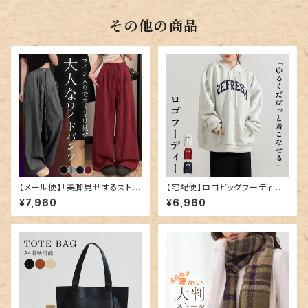
その他の商品
【メール便】「美脚見せするストラ
【宅配便】ロゴビッグフーディー
イプ」ワイドパンツ レディース き
／tops2070
¥7,960
¥6,960
れいめ ボトムス ハイウエスト／
pants684