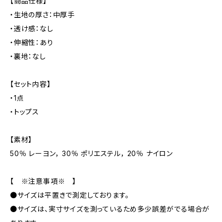
【商品仕様】
・生地の厚さ：中厚手
・透け感：なし
・伸縮性：あり
・裏地：なし
【セット内容】
・1点
・トップス
【素材】
50％ レーヨン， 30％ ポリエステル， 20％ ナイロン
【 ※注意事項※ 】
●サイズは平置きで測定しております。
●サイズは、実寸サイズを測っているため多少誤差がでる場合が