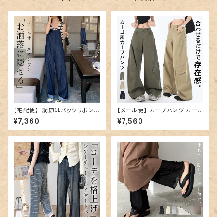
【宅配便】「調節はバックリボンで
【メール便】 カーブパンツ カーゴ
ひとまとめ」サロペット デニム
風 レディース ボトムス ワイド
¥7,360
¥7,560
ゆったり ワイド パンツ／pants
ロングパンツ／pants710
622