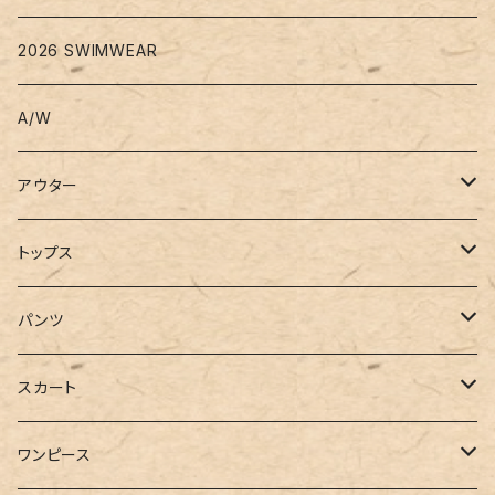
2026 SWIMWEAR
A/W
アウター
コート
トップス
ジャケット
Tシャツ
パンツ
ブルゾン
カットソー
デニム
スカート
半袖
ロングシャツ
スウェット・パーカー
スキニー
ロング
ワンピース