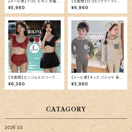
【メール便】フリル ビキニ 水着
【宅配便】ロゴビッグフーディー
レディース キャミキニ ハイウエ
／tops2070
¥5,960
¥6,960
スト／hys3269
【宅配便】エンジェルスリーブビ
【メール便】キッズ パジャマ 長袖
キニ／hys2978
男の子 女の子／roomwear26
¥6,360
¥3,960
3
CATAGORY
2026 SS