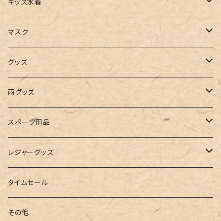
タンクトップ
サロペット
スニーカー
バックパック
ワンピース
キッズ水着
キャミソール
ガウチョ
フラットシューズ
カゴバッグ
ビキニ
女の子
マスク
インナー
レギンス
レインシューズ
エコバッグ
ワンショルダー
男の子
アクセサリー
グッズ
ビスチェ
その他
レースアップ
リュック
オフショルダー
ユニセックス
マスクケース
帽子
雨グッズ
ルームシューズ
ハンドバッグ
バンドゥ
ストール・マフラー
レインコート
スポーツ用品
インソール
ボストンバッグ
タンキニ
手袋
トレーニング・スポーツウェア
レジャーグッズ
ローファー
キャミキニ
ポーチ
トレーニンググッズ
ビーチグッズ
タイムセール
フィットネス
パスケース
ヨガウェア
その他