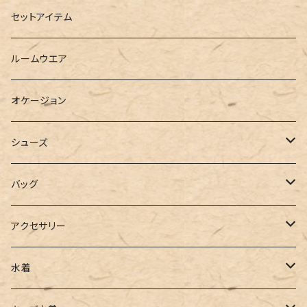
ダウンジャケット
ニット
ショートパンツ
ミニ
シャツワンピース
セットアイテム
ベスト
シャツ
ハーフパンツ
その他
スウェットワンピース
ルームウエア
ブラウス
スウェット
パーカーワンピース
オケージョン
カーディガン
ジャージ
ニットワンピース
シューズ
ポロシャツ
スラックス
キャミワンピース
ブーツ
バッグ
ベスト
ワイドパンツ
サロペット
パンプス
トートバッグ
アクセサリー
チュニック
カーゴパンツ
オールインワン
サンダル
ショルダー
その他
水着