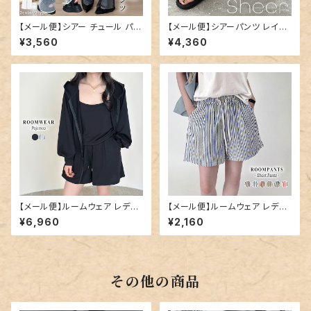
【メール便】シアー チュール パン
【メール便】シアーパンツ レイヤ
ツ レディース ワイド レイヤード
ード レディース レギンス ワイド
¥3,560
¥4,360
パンツ／pants708
ペチコート／pants707
【メール便】ルームウェア レディ
【メール便】ルームウェア レディ
ース 上下セット パジャマ 上下
ース ショートパンツ パンツ スト
¥6,960
¥2,160
／roomwear285
ライプ／roomwear289
その他の商品