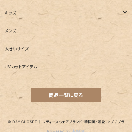
2点セット
ウォレット
ヨガソックス
キッズ
3点セット
カードケース
ヨガグッズ
Girls
メンズ
水着
4点セット
キーケース
ヨガマット
Boys
大きいサイズ
バレー
水着
5点セット
メガネチェーン
グッズ
UVカットアイテム
プールバッグ
ラッシュガード
ベルト
キッズスーツ
商品一覧に戻る
水着関連商品
UVグッズ
アームカバー
レギンス
ネイルグッズ
© DAY CLOSET｜ レディースウェアブランド・韓国風・可愛い・プチプラ
Powered by