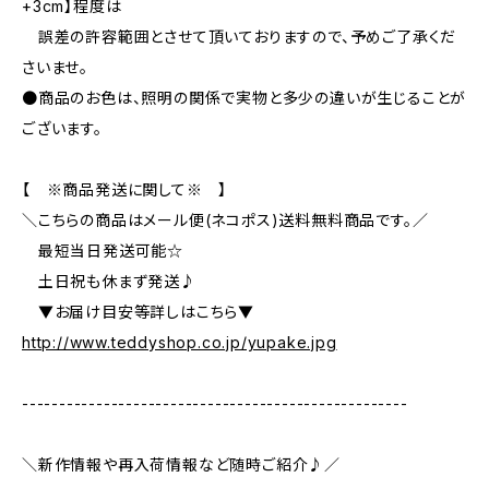
+3cm】程度は
誤差の許容範囲とさせて頂いておりますので、予めご了承くだ
さいませ。
●商品のお色は、照明の関係で実物と多少の違いが生じることが
ございます。
【 ※商品発送に関して※ 】
＼こちらの商品はメール便(ネコポス)送料無料商品です。／
最短当日発送可能☆
土日祝も休まず発送♪
▼お届け目安等詳しはこちら▼
http://www.teddyshop.co.jp/yupake.jpg
----------------------------------------------------
＼新作情報や再入荷情報など随時ご紹介♪／