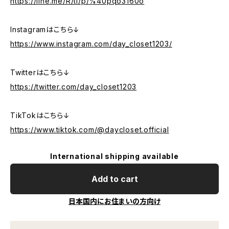
https://line.me/R/ti/p/%40pqo3160o
Instagramはこちら↓
https://www.instagram.com/day_closet1203/
Twitterはこちら↓
https://twitter.com/day_closet1203
TikTokはこちら↓
https://www.tiktok.com/@daycloset.official
International shipping available
Add to cart
日本国内にお住まいの方向け