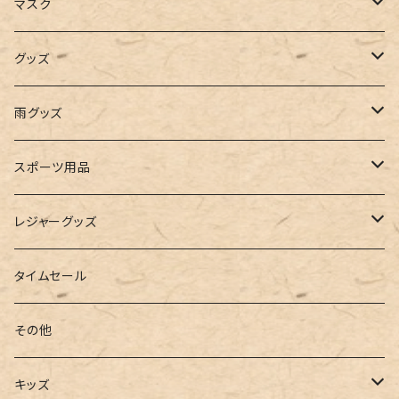
キャミソール
ガウチョ
フラットシューズ
カゴバッグ
ビキニ
女の子
マスク
インナー
レギンス
レインシューズ
エコバッグ
ワンショルダー
男の子
アクセサリー
グッズ
ビスチェ
その他
レースアップ
リュック
オフショルダー
ユニセックス
マスクケース
帽子
雨グッズ
ルームシューズ
ハンドバッグ
バンドゥ
ストール・マフラー
レインコート
スポーツ用品
インソール
ボストンバッグ
タンキニ
手袋
トレーニング・スポーツウェア
レジャーグッズ
ローファー
キャミキニ
ポーチ
トレーニンググッズ
ビーチグッズ
タイムセール
フィットネス
パスケース
ヨガウェア
その他
2点セット
ウォレット
ヨガソックス
キッズ