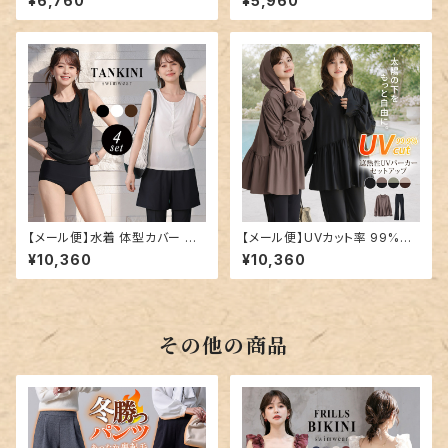
¥6,760
¥5,960
ys3437
ear-b021
【メール便】水着 体型カバー レ
【メール便】UVカット率 99%以
ディース ヘンリーネック レギン
上 UVパーカー ラッシュガード
¥10,360
¥10,360
ス ショートパンツ タンキニ 4点
レディース キャンディスリーブ
セット／hys3436
ペプラムフリル 速乾 2点セット
／rashguard103
その他の商品