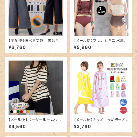
【宅配便】選べる丈感 裏起毛タ
【メール便】フリル ビキニ 水着
ックワイドパンツ 暖パン／pant
レディース キャミキニ ハイウエ
¥6,760
¥5,960
s591
スト／hys3269
【メール便】ボーダールームウェ
【メール便】キッズ 長めラップタ
ア／roomwear191
オル／towel019
¥4,560
¥3,760