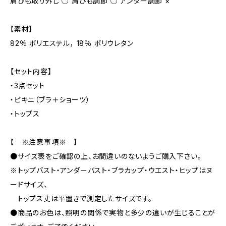
肩ひも取り外し ○ 肩ひも調節 ○ アンダー調節 ×
【素材】
82％ ポリエステル， 18％ ポリウレタン
【セット内容】
・3点セット
・ビキニ（ブラ＋ショーツ）
・トップス
【 ※注意事項※ 】
●サイズ表をご確認の上、お間違いのないようご購入下さい。
※トップバスト・アンダーバスト・ブラカップ・ウエスト・ヒップはヌ
ードサイズ、
トップス丈は平置きで測定したサイズです。
●商品のお色は、照明の関係で実物と多少の違いが生じることが