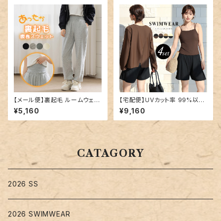
【メール便】裏起毛 ルームウェア
【宅配便】UVカット率 99%以上
腹巻 パンツ レディース／room
水着 体型カバー キャミキニ レ
¥5,160
¥9,160
wear259
ディース 4点セット／hys3396
CATAGORY
2026 SS
2026 SWIMWEAR