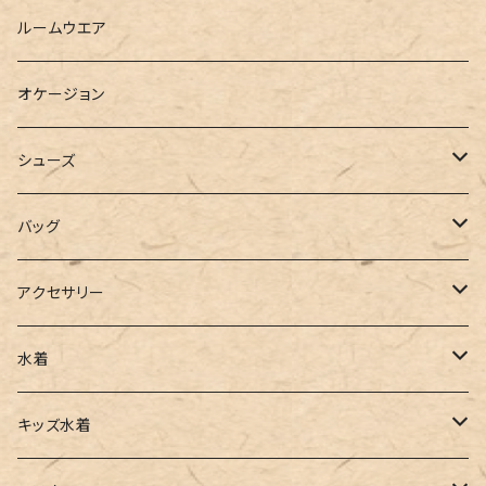
ベスト
シャツ
ハーフパンツ
その他
スウェットワンピース
ルームウエア
ブラウス
スウェット
パーカーワンピース
オケージョン
カーディガン
ジャージ
ニットワンピース
シューズ
ポロシャツ
スラックス
キャミワンピース
ブーツ
バッグ
ベスト
ワイドパンツ
サロペット
パンプス
トートバッグ
アクセサリー
チュニック
カーゴパンツ
オールインワン
サンダル
ショルダー
その他
水着
タンクトップ
サロペット
スニーカー
バックパック
ワンピース
キッズ水着