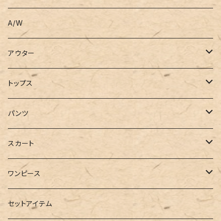
A/W
アウター
コート
トップス
ジャケット
Tシャツ
パンツ
ブルゾン
カットソー
デニム
スカート
半袖
ロングシャツ
スウェット・パーカー
スキニー
ロング
ワンピース
ダウンジャケット
ニット
ショートパンツ
ミニ
シャツワンピース
セットアイテム