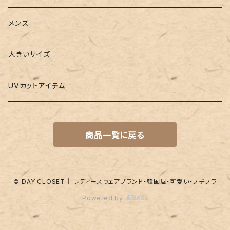
3点セット
カードケース
ヨガグッズ
Girls
メンズ
水着
4点セット
キーケース
ヨガマット
Boys
大きいサイズ
バレー
水着
5点セット
メガネチェーン
グッズ
UVカットアイテム
プールバッグ
ラッシュガード
ベルト
キッズスーツ
商品一覧に戻る
水着関連商品
UVグッズ
アームカバー
レギンス
ネイルグッズ
© DAY CLOSET｜ レディースウェアブランド・韓国風・可愛い・プチプラ
Powered by
パッド
靴下