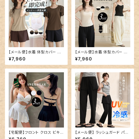
【メール便】水着 体型カバー レ
【メール便】水着 体型カバー キ
ディース 半袖 ティアード フレア
ャミキニ レディース パンツ ワイ
¥7,960
¥7,960
スリーブ ブラ一体型トップス シ
ドパンツ 3点セット／hys3438
ョートパンツ 2点セット／hys34
39
【宅配便】フロント クロス ビキニ
【メール便】 ラッシュガード パン
水着 レディース 体型カバー／h
ツ レディース ロング／swimw