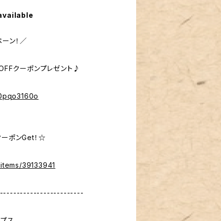
available
ペーン！／
％OFFクーポンプレゼント♪
%40pqo3160o
ーポンGet！☆
/items/39133941
-------------------------
ップス