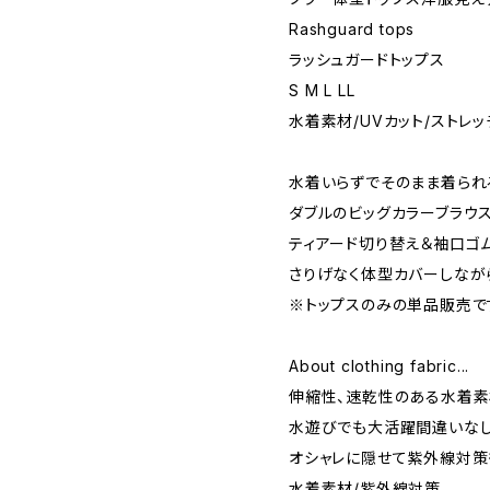
Rashguard tops
ラッシュガードトップス
S M L LL
水着素材/UVカット/ストレ
水着いらずでそのまま着られ
ダブルのビッグカラーブラウ
ティアード切り替え＆袖口ゴ
さりげなく体型カバーしなが
※トップスのみの単品販売で
About clothing fabric...
伸縮性、速乾性のある水着素
水遊びでも大活躍間違いなし
オシャレに隠せて紫外線対策
水着素材/紫外線対策