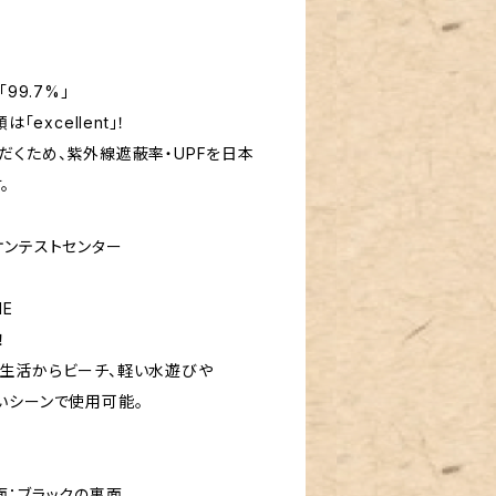
99.7%」
「excellent」！
だくため、紫外線遮蔽率・UPFを日本
。
ケンテストセンター
E
！
生活からビーチ、軽い水遊びや
いシーンで使用可能。
測定面：ブラックの裏面