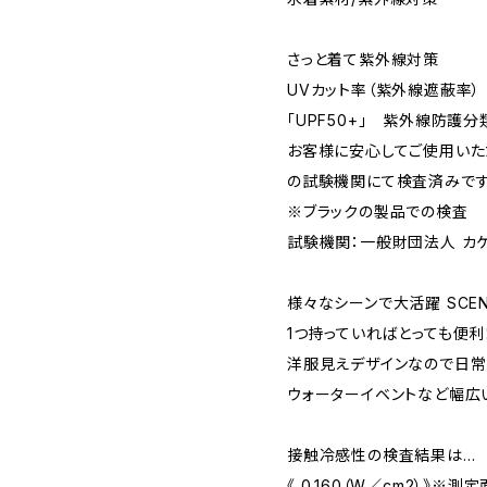
さっと着て紫外線対策
UVカット率（紫外線遮蔽率） 「
「UPF50+」 紫外線防護分類は
お客様に安心してご使用いた
の試験機関にて検査済みです
※ブラックの製品での検査
試験機関：一般財団法人 カ
様々なシーンで大活躍 SCEN
1つ持っていればとっても便利
洋服見えデザインなので日常
ウォーターイベントなど幅広
接触冷感性の検査結果は…
《 0.160（W／cm2）》※